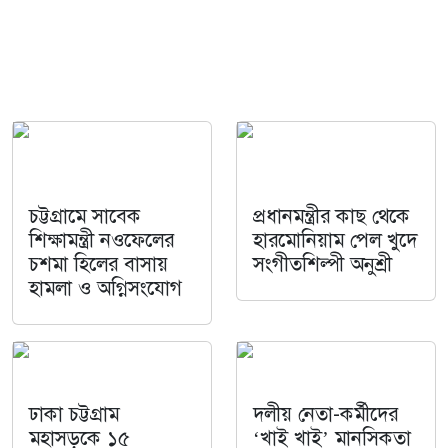
চট্টগ্রামে সাবেক
প্রধানমন্ত্রীর কাছ থেকে
শিক্ষামন্ত্রী নওফেলের
হারমোনিয়াম পেল খুদে
চশমা হিলের বাসায়
সংগীতশিল্পী অনুশ্রী
হামলা ও অগ্নিসংযোগ
ঢাকা চট্টগ্রাম
দলীয় নেতা-কর্মীদের
মহাসড়কে ১৫
‘খাই খাই’ মানসিকতা