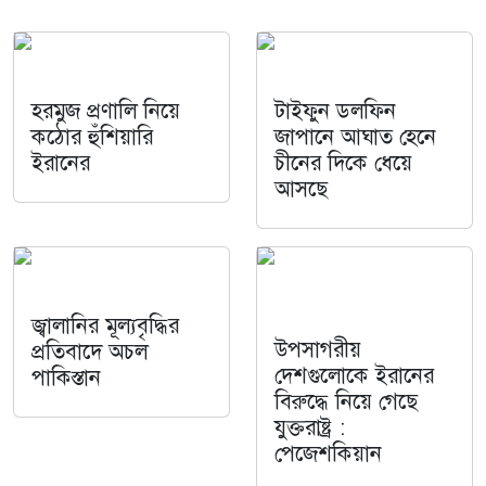
হরমুজ প্রণালি নিয়ে
টাইফুন ডলফিন
কঠোর হুঁশিয়ারি
জাপানে আঘাত হেনে
ইরানের
চীনের দিকে ধেয়ে
আসছে
জ্বালানির মূল্যবৃদ্ধির
উপসাগরীয়
প্রতিবাদে অচল
দেশগুলোকে ইরানের
পাকিস্তান
বিরুদ্ধে নিয়ে গেছে
যুক্তরাষ্ট্র :
পেজেশকিয়ান