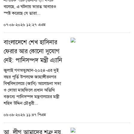
নাগরিক পার্টি (এনসিপি)। দলটি
বলেছে, এ ঘটনায় ভারত আবারও
স্পষ্ট করেছে যে তারা...
০৭-০৮-২০২৬ ১২:২৭ এএম
বাংলাদেশে শেখ হাসিনার
ফেরার আর কোনো সুযোগ
নেই: পানিসম্পদ মন্ত্রী এ্যানি
জুলাই গণঅভ্যুত্থান-২০২৪-এর দুই
বছর পূর্তি উপলক্ষে জাহাঙ্গীরনগর
বিশ্ববিদ্যালয়ে (জাবি) আলোচনা সভা
ও দোয়া মাহফিলে প্রধান অতিথি
বক্তব্যে পানিসম্পদ মন্ত্রণালয়ের মন্ত্রী
শহিদ উদ্দিন চৌধুরী...
০৬-০৮-২০২৬ ১১:৪৭ পিএম
আ. লীগ আমাদের শত্রু নয়,