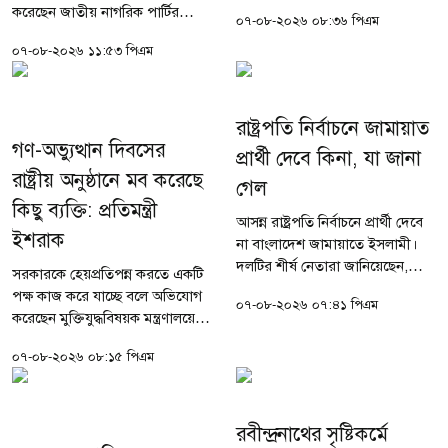
আগস্ট) বিকেল সাড়ে ৫টার দিকে এ
করেছেন জাতীয় নাগরিক পার্টির
০৭-০৮-২০২৬ ০৮:৩৬ পিএম
ঘটনা ঘটে। তাকে উদ্ধার করে প্রথমে
(এনসিপি) আহ্বায়ক ও বিরোধীদলীয়
স্থানীয় একটি হাসপাতাল এবং...
০৭-০৮-২০২৬ ১১:৫৩ পিএম
চিফ হুইপ মো. নাহিদ ইসলাম। তিনি
বলেন, ‘দিল্লিতে ফ‍্যাসিস্ট...
রাষ্ট্রপতি নির্বাচনে জামায়াত
গণ-অভ্যুত্থান দিবসের
প্রার্থী দেবে কিনা, যা জানা
রাষ্ট্রীয় অনুষ্ঠানে মব করেছে
গেল
কিছু ব্যক্তি: প্রতিমন্ত্রী
আসন্ন রাষ্ট্রপতি নির্বাচনে প্রার্থী দেবে
ইশরাক
না বাংলাদেশ জামায়াতে ইসলামী।
দলটির শীর্ষ নেতারা জানিয়েছেন,
সরকারকে হেয়প্রতিপন্ন করতে একটি
সংসদে প্রয়োজনীয় সংখ্যাগরিষ্ঠতা না
পক্ষ কাজ করে যাচ্ছে বলে অভিযোগ
০৭-০৮-২০২৬ ০৭:৪১ পিএম
থাকায় তাদের প্রার্থী নির্বাচিত হওয়ার
করেছেন মুক্তিযুদ্ধবিষয়ক মন্ত্রণালয়ের
বাস্তব...
প্রতিমন্ত্রী ইশরাক হোসেন। অন্তর্বর্তী
০৭-০৮-২০২৬ ০৮:১৫ পিএম
সরকারের সময় যারা ক্ষমতা ভোগ
করেছে, সেই ক্ষমতা...
রবীন্দ্রনাথের সৃষ্টিকর্মে