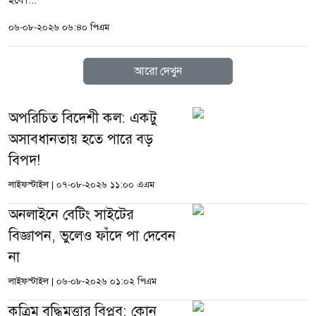
হবে।...
০৬-০৮-২০২৬ ০৬:৪০ পিএম
আরো দেখুন
অপরিচিত বিদেশী কল: একটু
অসাবধানতায় হতে পারে বড়
বিপদ!
লাইফস্টাইল
|
০৭-০৮-২০২৬ ১১:০০ এএম
অনলাইনে বেটিং সাইটের
বিজ্ঞাপন, ভুলেও ফাঁদে পা দেবেন
না
লাইফস্টাইল
|
০৬-০৮-২০২৬ ০১:০২ পিএম
কৃত্রিম বুদ্ধিমত্তার বিপ্লব: কোন