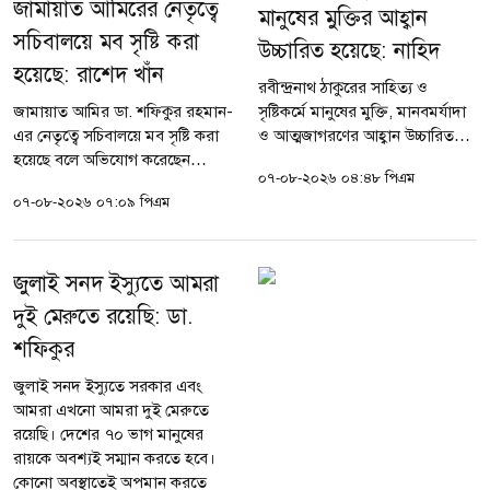
জামায়াত আমিরের নেতৃত্বে
মানুষের মুক্তির আহ্বান
সচিবালয়ে মব সৃষ্টি করা
উচ্চারিত হয়েছে: নাহিদ
হয়েছে: রাশেদ খাঁন
রবীন্দ্রনাথ ঠাকুরের সাহিত্য ও
জামায়াত আমির ডা. শফিকুর রহমান-
সৃষ্টিকর্মে মানুষের মুক্তি, মানবমর্যাদা
এর নেতৃত্বে সচিবালয়ে মব সৃষ্টি করা
ও আত্মজাগরণের আহ্বান উচ্চারিত
হয়েছে বলে অভিযোগ করেছেন
হয়েছে বলে মন্তব্য করেছেন জাতীয়
০৭-০৮-২০২৬ ০৪:৪৮ পিএম
প্রধানমন্ত্রীর রাজনৈতিক সহকারী
নাগরিক পার্টির (এনসিপি) আহ্বায়ক
০৭-০৮-২০২৬ ০৭:০৯ পিএম
রাশেদ খাঁন। শুক্রবার (৭ আগস্ট)
সংসদ সদস্য নাহিদ...
বিকেলে ঝিনাইদহ সার্কিট হাউসে...
জুলাই সনদ ইস্যুতে আমরা
দুই মেরুতে রয়েছি: ডা.
শফিকুর
জুলাই সনদ ইস্যুতে সরকার এবং
আমরা এখনো আমরা দুই মেরুতে
রয়েছি। দেশের ৭০ ভাগ মানুষের
রায়কে অবশ্যই সম্মান করতে হবে।
কোনো অবস্থাতেই অপমান করতে