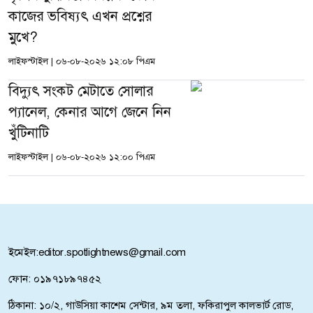
কাজের ভবিষ্যৎ এখন প্রশ্নের
মুখে?
লাইফস্টাইল
|
০৬-০৮-২০২৬ ১২:০৮ পিএম
বিদ্যুৎ সংকট মেটাতে সোলার
প্যানেল, কেনার আগে জেনে নিন
খুঁটিনাটি
লাইফস্টাইল
|
০৬-০৮-২০২৬ ১২:০০ পিএম
ইমেইল:
editor.spotlightnews@gmail.com
ফোন: ০১৯৭১৮৯৭৪৫২
ঠিকানা: ১০/২, গাউসিয়া কাশেম সেন্টার, ৯ম তলা, ফকিরাপুল কালভার্ট রোড,