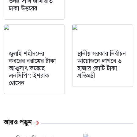
তদন্ত দাবি জামায়াত
ঢাকা উত্তরের
জুলাই শহীদদের
স্থানীয় সরকার নির্বাচন
কবরের বরাদ্দের টাকা
আয়োজনে লাগবে ৬
আত্মসাৎ করেছে
হাজার কোটি টাকা:
এনসিপি’: ইশরাক
প্রতিমন্ত্রী
হোসেন
আরও পড়ুন