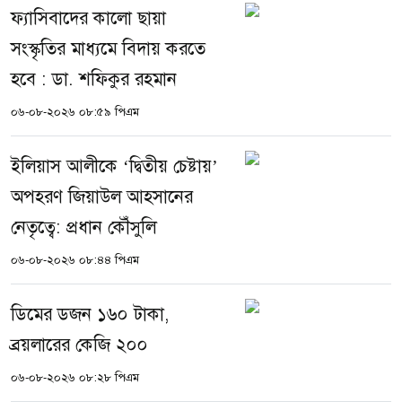
ফ্যাসিবাদের কালো ছায়া
সংস্কৃতির মাধ্যমে বিদায় করতে
হবে : ডা. শফিকুর রহমান
০৬-০৮-২০২৬ ০৮:৫৯ পিএম
ইলিয়াস আলীকে ‘দ্বিতীয় চেষ্টায়’
অপহরণ জিয়াউল আহসানের
নেতৃত্বে: প্রধান কৌঁসুলি
০৬-০৮-২০২৬ ০৮:৪৪ পিএম
ডিমের ডজন ১৬০ টাকা,
ব্রয়লারের কেজি ২০০
০৬-০৮-২০২৬ ০৮:২৮ পিএম