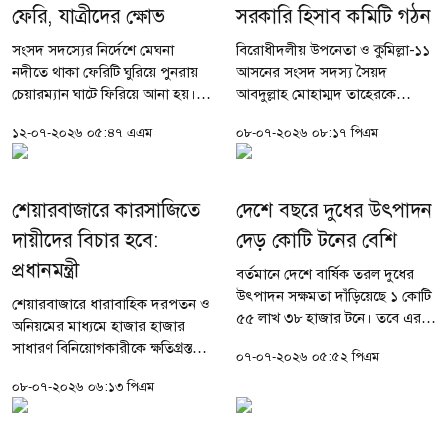
ফেরি, যাত্রীদের ক্ষোভ
সরকারি হিসাব কমিটি গঠন
সংসদ সদস্যের নির্দেশে মেঘনা
বিরোধীদলীয় উপনেতা ও কুমিল্লা-১১
নদীতে থাকা ফেরিটি ঘুরিয়ে পুনরায়
আসনের সংসদ সদস্য সৈয়দ
চেয়ারম্যান ঘাটে ফিরিয়ে আনা হয়।
আবদুল্লাহ মোহাম্মদ তাহেরকে
সেখানে হান্নান মাসউদ তার নেতা-
সভাপতি করে জাতীয় সংসদের
১২-০৭-২০২৬ ০৫:৪৭ এএম
০৮-০৭-২০২৬ ০৮:১৭ পিএম
কর্মীদের নিয়ে ফেরিতে উঠার পর
সরকারি হিসাব কমিটি গঠন করা
নলচিরা ঘাটের উদ্দেশে রওনা দেয়।
হয়েছে। চলতি সংসদে এই প্রথম
নাম...
কোনো কমিটির সভাপতি পদ...
শেয়ারবাজারে কারসাজিতে
দেশে বছরে দুধের উৎপাদন
দায়ীদের বিচার হবে:
দেড় কোটি টনের বেশি
প্রধানমন্ত্রী
বর্তমানে দেশে বার্ষিক তরল দুধের
উৎপাদন সক্ষমতা দাঁড়িয়েছে ১ কোটি
শেয়ারবাজারে ধারাবাহিক দরপতন ও
৫৫ লাখ ৩৮ হাজার টনে। তবে এর
অনিয়মের মাধ্যমে হাজার হাজার
বিপরীতে দেশে প্রতি বছর তরল দুধের
সাধারণ বিনিয়োগকারীকে ক্ষতিগ্রস্ত
০৭-০৭-২০২৬ ০৫:৫২ পিএম
মোট চাহিদা রয়েছে ১ কোটি ৬২ লাখ
করার ঘটনায় দায়ীদের চিহ্নিত করা
৩৩ হাজার টন। মঙ্গলবার (৭
০৮-০৭-২০২৬ ০৬:১৩ পিএম
হবে এবং তাদের বিরুদ্ধে কঠোর
জুলাই)...
আইনানুগ ব্যবস্থা নেওয়া হবে...