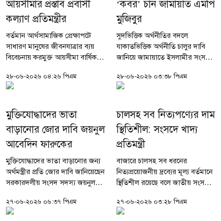
আয়সীমার প্রস্তাব প্রবাসী
‘কবর’ চান জামায়াত এমপি
কল্যাণ প্রতিমন্ত্রীর
মুজিবুর
বর্তমান আর্থসামাজিক প্রেক্ষাপটে
সুদভিত্তিক অর্থনীতির বদলে
সাধারণ মানুষের জীবনযাত্রার ব্যয়
যাকাতভিত্তিক অর্থনীতি চালুর দাবি
বিবেচনায় করমুক্ত আয়সীমা বার্ষিক ৬
জানিয়ে জামায়াতে ইসলামীর সংসদ
লাখ টাকা করার প্রস্তাব করেছেন
সদস্য মুজিবুর রহমান বলেছেন, সুদ
২৮-০৬-২০২৬ ০৪:২৬ পিএম
২৮-০৬-২০২৬ ০৩:৩৮ পিএম
প্রবাসী কল্যাণ ও বৈদেশিক কর্মসংস্থান
ছাড়াও অর্থনীতি চলতে পারে।
প্রতিমন্ত্রী...
বাংলাদেশে সুদভিত্তিক অর্থনীতির
‘কবর...
মুক্তিযোদ্ধাদের ভাতা
চালসহ সব নিত্যপণ্যের দাম
বাড়ানোর জোর দাবি জয়নুল
স্থিতিশীল: সংসদে খাদ্য
আবেদিন ফারুকের
প্রতিমন্ত্রী
মুক্তিযোদ্ধাদের ভাতা বাড়ানোর জন্য
বাজারে চালসহ সব ধরনের
অর্থমন্ত্রীর প্রতি জোর দাবি জানিয়েছেন
নিত্যপ্রয়োজনীয় দ্রব্যের মূল্য বর্তমানে
সরকারদলীয় সংসদ সদস্য জয়নুল
স্থিতিশীল রয়েছে বলে জাতীয় সংসদে
আবেদিন ফারুক। তিনি বলেন,
জানিয়েছেন খাদ্য ও জনপ্রশাসন
২৭-০৬-২০২৬ ০৬:৩৭ পিএম
২৭-০৬-২০২৬ ০৩:২৮ পিএম
দেশের স্বাধীনতার জন্য যারা সর্বোচ্চ
প্রতিমন্ত্রী মো. আবদুল বারী। শনিবার
ত্যাগ স্বীকার করেছেন,...
(২৭ জুন) ২০২৬-২৭ অর্থবছরের...