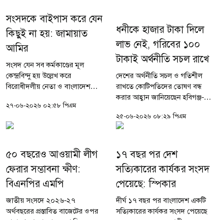
সংসদকে বাইপাস করে যেন
ধনীকে হাজার টাকা দিলে
কিছুই না হয়: জামায়াত
লাভ নেই, গরিবের ১০০
আমির
টাকাই অর্থনীতি সচল রাখে
সংসদ যেন সব কর্মকাণ্ডের মূল
কেন্দ্রবিন্দু হয় উল্লেখ করে
দেশের অর্থনীতি সচল ও গতিশীল
বিরোধীদলীয় নেতা ও বাংলাদেশ
রাখতে কোটিপতিদের তোষণ বন্ধ
জামায়াতে ইসলামীর আমির শফিকুর
করার আহ্বান জানিয়েছেন হবিগঞ্জ-১
২৭-০৬-২০২৬ ০২:৫৮ পিএম
রহমান বলেছেন, সংসদকে বাইপাস
আসনের সংসদ সদস্য ও
২৫-০৬-২০২৬ ০৮:২৯ পিএম
করে যেন কিছুই না হয়। সরকারি দল
আইএমএফের সাবেক উপদেষ্টা ড.
সব কৃতিত্ব...
রেজা কিবরিয়া। তিনি বলেছেন,
দেশের কোনো কোটিপতি বা ধনী...
৫০ বছরেও আওয়ামী লীগ
১৭ বছর পর দেশ
ফেরার সম্ভাবনা ক্ষীণ:
সত্যিকারের কার্যকর সংসদ
বিএনপির এমপি
পেয়েছে: স্পিকার
জাতীয় সংসদে ২০২৬-২৭
দীর্ঘ ১৭ বছর পর বাংলাদেশ একটি
অর্থবছরের প্রস্তাবিত বাজেটের ওপর
সত্যিকারের কার্যকর সংসদ পেয়েছে