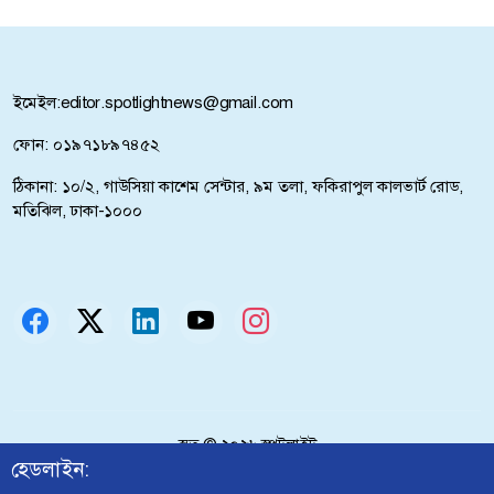
শিবিরের অপতৎপরতার প্রতিবাদে নোয়াখালীতে
ছাত্রদলের বিক্ষোভ
ইমেইল:
editor.spotlightnews@gmail.com
সাতক্ষীরায় ট্রাকচাপায় ৪ বছরের শিশুর মৃত্যু, চালক
ফোন: ০১৯৭১৮৯৭৪৫২
আটক
ঠিকানা: ১০/২, গাউসিয়া কাশেম সেন্টার, ৯ম তলা, ফকিরাপুল কালভার্ট রোড,
বাংলাদেশে শেখ হাসিনার ফেরার আর কোনো সুযোগ
মতিঝিল, ঢাকা-১০০০
নেই: পানিসম্পদ মন্ত্রী এ্যানি
জুলাই গণঅভ্যুত্থানের তথ্যচিত্রে ত্রুটি, মুক্তিযুদ্ধ
মন্ত্রণালয়ের দুঃখ প্রকাশ
ঢাকায় পাকিস্তান হাই কমিশনারের বাসভবনে আগুন,
সস্ত্রীক আইসিইউতে হাইকমিশনার
স্বত্ব ©
২০২৬
স্পটলাইট
আ. লীগ আমাদের শত্রু নয়, মিত্র, অচিরেই তারা
হেডলাইন: