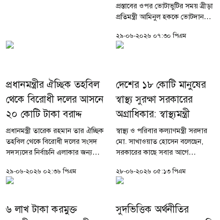
প্রস্তাবের ওপর ভোটাভুটির সময় ত্রীড়া
প্রতিমন্ত্রী আমিনুল হককে ভোটদান
থেকে বিরত থাকতে বলেন স্পিকার
২৯-০৬-২০২৬ ০৭:৩০ পিএম
হাফিজ উদ্দিন আহমদ। অর্থ বিলের
ওপর সংশোধনী প্রস্তাব ভোটে
দেওয়ার...
প্রধানমন্ত্রীর ঐচ্ছিক তহবিল
দেশের ১৮ কোটি মানুষের
থেকে বিরোধী দলের আসনে
স্বাস্থ্য সুরক্ষা সরকারের
২০ কোটি টাকা বরাদ্দ
অগ্রাধিকার: স্বাস্থ্যমন্ত্রী
প্রধানমন্ত্রী তারেক রহমান তার ঐচ্ছিক
স্বাস্থ্য ও পরিবার কল্যাণমন্ত্রী সরদার
তহবিল থেকে বিরোধী দলের সংসদ
মো. সাখাওয়াত হোসেন বলেছেন,
সদস্যদের নির্বাচনি এলাকার জন্য
সরকারের কাছে সবার আগে
প্রায় ২০ কোটি টাকা বরাদ্দ করেছেন
বাংলাদেশ এবং দেশের ১৮ কোটি
২৯-০৬-২০২৬ ০২:৩৬ পিএম
২৮-০৬-২০২৬ ০৫:১৩ পিএম
বলে জাতীয় সংসদে জানিয়েছেন
মানুষের জীবন ও স্বাস্থ্য। তাই
স্থানীয় সরকার, পল্লী উন্নয়ন...
স্বাস্থ্যসেবায় অবহেলা, গাফিলতি
কিংবা...
৬ লাখ টাকা করমুক্ত
সুদভিত্তিক অর্থনীতির