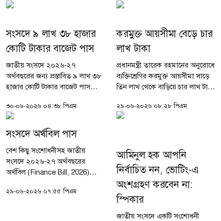
সভাপতিত্বে অধিবেশন শুরু হবে।
বিভিন্ন খাতে বেশ...
সংশ্লিষ্ট সূত্র জানায়, চলতি...
সংসদে ৯ লাখ ৩৮ হাজার
করমুক্ত আয়সীমা বেড়ে চার
কোটি টাকার বাজেট পাস
লাখ টাকা
জাতীয় সংসদে ২০২৬-২৭
প্রধানমন্ত্রী তারেক রহমানের অনুরোধে
অর্থবছরের জন্য প্রস্তাবিত ৯ লাখ ৩৮
ব্যক্তিশ্রেণির করমুক্ত আয়সীমা সাড়ে
হাজার কোটি টাকার বাজেট পাস
তিন লাখ থেকে বাড়িয়ে চার লাখ টাকা
হয়েছে। যা আগামীকাল বুধবার (১
করা হয়েছে। ব্যাংক হিসাব খোলা বা
৩০-০৬-২০২৬ ০৪:৩৮ পিএম
২৯-০৬-২০২৬ ০৮:২৮ পিএম
জুলাই) থেকে কার্যকর হবে। নতুন
জমি-ফ্ল্যাট নিবন্ধনে টিআইএন
বাজেটে কর, ভ্যাট ও বিনিয়োগসহ
বাধ্যতামূলক করার...
বিভিন্ন খাতে বেশ...
সংসদে অর্থবিল পাস
বেশ কিছু সংশোধনীসহ জাতীয়
আমিনুল হক আপনি
সংসদে ২০২৬-২৭ অর্থবছরের
নির্বাচিত নন, ভোটিং-এ
অর্থবিল (Finance Bill, 2026)
অংশগ্রহণ করবেন না:
কণ্ঠভোটে পাস হয়েছে। অর্থবিল
২৯-০৬-২০২৬ ০৭:৫৫ পিএম
পাসের মাধ্যমে নতুন অর্থবছরের
স্পিকার
বাজেটে প্রস্তাবিত কর, শুল্ক, ভ্যাট ও
অন্যান্য রাজস্বসংক্রান্ত...
জাতীয় সংসদে একটি সংশোধনী