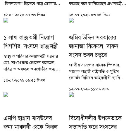
‘মিলনমেলা’ হিসেবে গড়ে তোলার
করেছে বলে জানিয়েছেন প্রধানমন্ত্রী
আহ্বান জানিয়েছেন বিরোধীদলীয়
তারেক রহমান। বুধবার (১৫ জুলাই)
১৫-০৭-২০২৬ ০৭:৩০ পিএম
১৫-০৭-২০২৬ ০৩:৪৫ পিএম
নেতা ডা. শফিকুর রহমান। তিনি
জাতীয় সংসদের অধিবেশনে সংসদ
বলেন, দেশের মানুষের হতাশা দূর
সদস্য মো. রুহুল আমীন...
করতে এবং...
১ লাখ স্বাস্থ্যকর্মী নিয়োগ
জমির উদ্দিন সরকারের
শিগগির: সংসদে স্বাস্থ্যমন্ত্রী
জানাজা বিকেলে, দাফন
সংসদ ভবন চত্বরে
স্বাস্থ্য ও পরিবার কল্যাণমন্ত্রী সরদার
মো. সাখাওয়াত হোসেন বলেছেন,
জাতীয় সংসদের সাবেক স্পিকার,
দরিদ্র ও অসচ্ছল জনগোষ্ঠীর জন্য
সাবেক অস্থায়ী রাষ্ট্রপতি ও সুপ্রিম
সরকারি হাসপাতালগুলোতে স্বল্প বা
কোর্টের সিনিয়র আইনজীবী ব্যারিস্টার
১৩-০৭-২০২৬ ০৬:৫১ পিএম
বিনামূল্যে চিকিৎসা, পরীক্ষা-নিরীক্ষা
জমির উদ্দিন সরকারের নামাজে
এবং ওষুধ সরবরাহের...
১২-০৭-২০২৬ ১১:০৯ এএম
জানাজা জাতীয় সংসদের দক্ষিণ
প্লাজায় রোববার (১২ জুলাই)
বিকেল...
এমপি হান্নান মাসউদের
বিরোধীদলীয় উপনেতাকে
জন্য মাঝনদী থেকে ফিরল
সভাপতি করে সংসদের