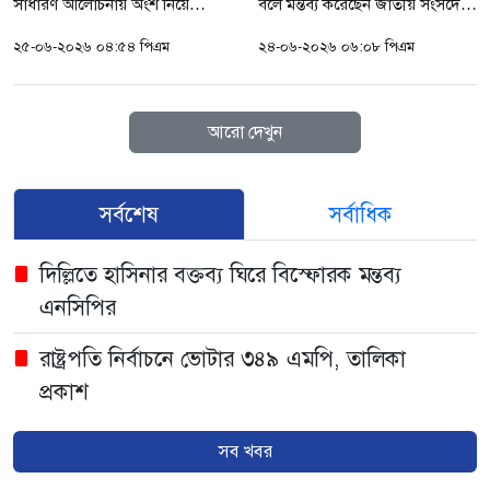
সাধারণ আলোচনায় অংশ নিয়ে
বলে মন্তব্য করেছেন জাতীয় সংসদের
ক্ষমতাসীন আওয়ামী লীগের তীব্র
স্পিকার হাফিজ উদ্দিন আহমদ বীর
২৫-০৬-২০২৬ ০৪:৫৪ পিএম
২৪-০৬-২০২৬ ০৬:০৮ পিএম
সমালোচনা করেছেন বিএনপির সংসদ
বিক্রম। তিনি আরও উল্লেখ করেন যে,
সদস্য (ময়মনসিংহ–৭) মাহবুবুর
গণমাধ্যমের শক্তিশালী ও বলিষ্ঠ...
রহমান। তিনি দাবি...
আরো দেখুন
সর্বশেষ
সর্বাধিক
দিল্লিতে হাসিনার বক্তব্য ঘিরে বিস্ফোরক মন্তব্য
এনসিপির
রাষ্ট্রপতি নির্বাচনে ভোটার ৩৪৯ এমপি, তালিকা
প্রকাশ
অস্ট্রেলিয়ার সাথে বাণিজ্য, বিনিয়োগ ও দক্ষতা উন্নয়ন
সব খবর
জোরদারে গুরুত্বারোপ