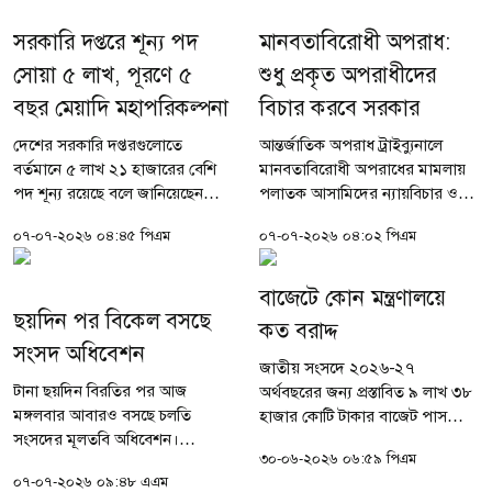
সরকারি দপ্তরে শূন্য পদ
মানবতাবিরোধী অপরাধ:
সোয়া ৫ লাখ, পূরণে ৫
শুধু প্রকৃত অপরাধীদের
বছর মেয়াদি মহাপরিকল্পনা
বিচার করবে সরকার
দেশের সরকারি দপ্তরগুলোতে
আন্তর্জাতিক অপরাধ ট্রাইব্যুনালে
বর্তমানে ৫ লাখ ২১ হাজারের বেশি
মানবতাবিরোধী অপরাধের মামলায়
পদ শূন্য রয়েছে বলে জানিয়েছেন
পলাতক আসামিদের ন্যায়বিচার ও
জনপ্রশাসন প্রতিমন্ত্রী মো. আব্দুল
আত্মপক্ষ সমর্থনের অধিকার নিশ্চিত
০৭-০৭-২০২৬ ০৪:৪৫ পিএম
০৭-০৭-২০২৬ ০৪:০২ পিএম
বারী। তবে এসব শূন্য পদ দ্রুত পূরণে
করতে রাষ্ট্রীয় খরচে ৪৪ জন
সরকার ইতোমধ্যে ৬ মাস, ১ বছর ও
আইনজীবী নিয়োগ দেওয়া হয়েছে
৫ বছর...
বলে...
বাজেটে কোন মন্ত্রণালয়ে
ছয়দিন পর বিকেল বসছে
কত বরাদ্দ
সংসদ অধিবেশন
জাতীয় সংসদে ২০২৬-২৭
টানা ছয়দিন বিরতির পর আজ
অর্থবছরের জন্য প্রস্তাবিত ৯ লাখ ৩৮
মঙ্গলবার আবারও বসছে চলতি
হাজার কোটি টাকার বাজেট পাস
সংসদের মূলতবি অধিবেশন।
হয়েছে। যা আগামীকাল বুধবার (১
৩০-০৬-২০২৬ ০৬:৫৯ পিএম
মঙ্গলবার (৭ জুলাই) বিকেল ৩টায়
জুলাই) থেকে কার্যকর হবে। নতুন
০৭-০৭-২০২৬ ০৯:৪৮ এএম
স্পিকার হাফিজ উদ্দিন আহমদের
বাজেটে কর, ভ্যাট ও বিনিয়োগসহ