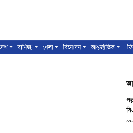
দেশ
বাণিজ্য
খেলা
বিনোদন
আন্তর্জাতিক
ফি
আ
পল্
বি
০৭-