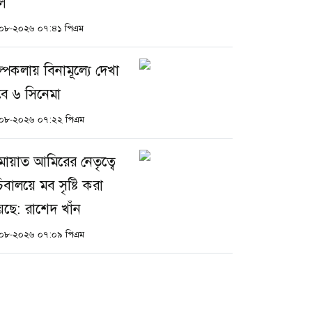
ল
০৮-২০২৬ ০৭:৪১ পিএম
ল্পকলায় বিনামূল্যে দেখা
বে ৬ সিনেমা
০৮-২০২৬ ০৭:২২ পিএম
মায়াত আমিরের নেতৃত্বে
িবালয়ে মব সৃষ্টি করা
েছে: রাশেদ খাঁন
০৮-২০২৬ ০৭:০৯ পিএম