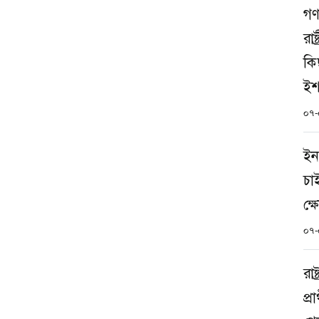
গণ
রাষ
কিছ
ইশ
০৭-
ইন
চা
ক্
০৭-
রাষ
প্র