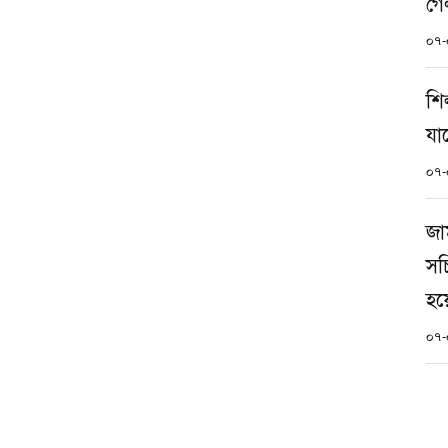
গে
০৭-
শি
যা
০৭-
জা
সচ
হয়
০৭-