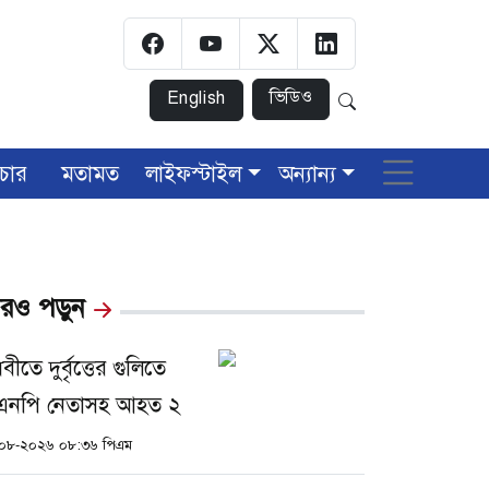
ভিডিও
English
চার
মতামত
লাইফস্টাইল
অন্যান্য
রও পড়ুন
লবীতে দুর্বৃত্তের গুলিতে
এনপি নেতাসহ আহত ২
০৮-২০২৬ ০৮:৩৬ পিএম