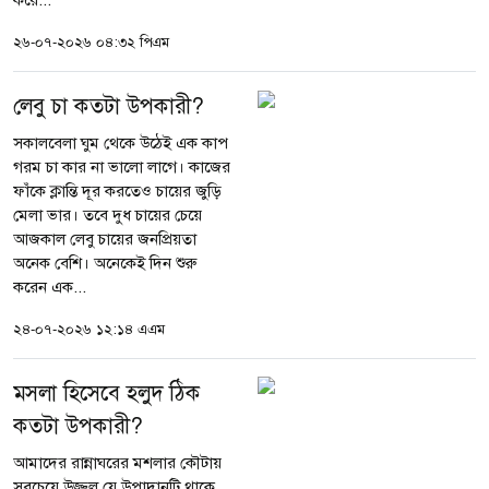
করে...
২৬-০৭-২০২৬ ০৪:৩২ পিএম
লেবু চা কতটা উপকারী?
সকালবেলা ঘুম থেকে উঠেই এক কাপ
গরম চা কার না ভালো লাগে। কাজের
ফাঁকে ক্লান্তি দূর করতেও চায়ের জুড়ি
মেলা ভার। তবে দুধ চায়ের চেয়ে
আজকাল লেবু চায়ের জনপ্রিয়তা
অনেক বেশি। অনেকেই দিন শুরু
করেন এক...
২৪-০৭-২০২৬ ১২:১৪ এএম
মসলা হিসেবে হলুদ ঠিক
কতটা উপকারী?
আমাদের রান্নাঘরের মশলার কৌটায়
সবচেয়ে উজ্জ্বল যে উপাদানটি থাকে,