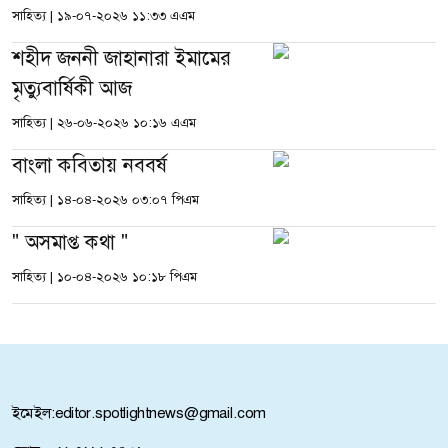
সাহিত্য
|
১৯-০৭-২০২৬ ১১:৩৩ এএম
শহীদ জননী জাহানারা ইমামের
মৃত্যুবার্ষিকী আজ
সাহিত্য
|
২৬-০৬-২০২৬ ১০:১৬ এএম
বাংলা কবিতায় নববর্ষ
সাহিত্য
|
১৪-০৪-২০২৬ ০৩:০৭ পিএম
" অসমাপ্ত কথা "
সাহিত্য
|
১০-০৪-২০২৬ ১০:১৮ পিএম
ইমেইল:
editor.spotlightnews@gmail.com