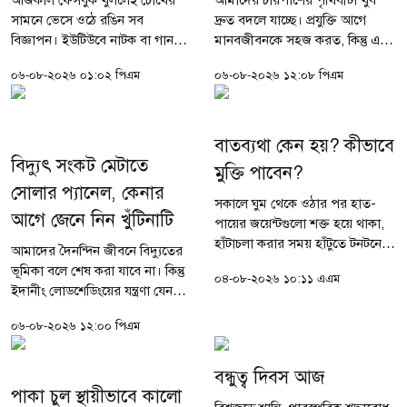
আজকাল ফেসবুক খুললেই চোখের
আমাদের চারপাশের পৃথিবীটা খুব
সামনে ভেসে ওঠে রঙিন সব
দ্রুত বদলে যাচ্ছে। প্রযুক্তি আগে
বিজ্ঞাপন। ইউটিউবে নাটক বা গান
মানবজীবনকে সহজ করত, কিন্তু এখন
দেখার মাঝেও তারা হানা দেয়।
প্রযুক্তি মানুষের জায়গা নেওয়ার
০৬-০৮-২০২৬ ০১:০২ পিএম
০৬-০৮-২০২৬ ১২:০৮ পিএম
জনপ্রিয় কোনো খেলা দেখার সময়
প্রস্তুতি নিচ্ছে। এই বিপ্লবের নেপথ্যে
তো কথাই নেই। চারপাশের ডিজিটাল
রয়েছে কৃত্রিম...
দুনিয়াটা যেন এক মায়াবী...
বাতব্যথা কেন হয়? কীভাবে
বিদ্যুৎ সংকট মেটাতে
মুক্তি পাবেন?
সোলার প্যানেল, কেনার
সকালে ঘুম থেকে ওঠার পর হাত-
আগে জেনে নিন খুঁটিনাটি
পায়ের জয়েন্টগুলো শক্ত হয়ে থাকা,
হাঁটাচলা করার সময় হাঁটুতে টনটনে
আমাদের দৈনন্দিন জীবনে বিদ্যুতের
ব্যথা—এগুলো আজকাল ঘরে ঘরে
ভূমিকা বলে শেষ করা যাবে না। কিন্তু
০৪-০৮-২০২৬ ১০:১১ এএম
পরিচিত এক চিত্র। একসময় মনে করা
ইদানীং লোডশেডিংয়ের যন্ত্রণা যেন
হতো বাতব্যথা বুঝি কেবল বৃদ্ধ...
কমছেই না। গরমের দিনে কিংবা
০৬-০৮-২০২৬ ১২:০০ পিএম
কাজের মাঝে হুটহাট বিদ্যুৎ চলে
গেলে জীবন স্তব্ধ হয়ে পড়ে। এমন...
বন্ধুত্ব দিবস আজ
পাকা চুল স্থায়ীভাবে কালো