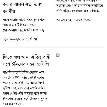
বিশ্বজুড়ে শান্তি, পারস্পরিক শ্রদ্ধাবোধ,
করার আসল সত্য এবং
সংহতি এবং গভীর মানবিক সম্প্রীতির
করণীয়
শক্তি ছড়িয়ে দেওয়ার প্রত্যয় নিয়ে
আজ বৃহস্পতিবার (৩০ জুলাই)
বয়স বাড়ার সাথে সাথে চুল পেকে
৩০-০৭-২০২৬ ১২:২১ পিএম
পালিত হচ্ছে আন্তর্জাতিক বন্ধুত্ব
যাওয়া একটি চিরন্তন সত্য।
দিবস। ব্যক্তি, সমাজ...
ছোটবেলায় দাদু-দাদীর মাথার চুলে
বরফ জমার মতো সাদা রঙের ছটা
৩১-০৭-২০২৬ ০৯:২২ পিএম
দেখা যেত। কিন্তু এখন সেই দৃশ্য
বদলে গেছে। কম বয়সেই অনেকের
মাথার চুল...
জিভে জল আনা ঐতিহ্যবাহী
সর্ষে ইলিশের সহজ রেসিপি
বাঙালি মানেই ইলিশ প্রেমের এক
অন্তহীন গল্প। আর সেই ইলিশের
পদের মধ্যে যদি নাম আসে 'সর্ষে
ইলিশ'-এর, তবে তো কথাই নেই।
গরম ধোঁয়া ওঠা ভাতের সঙ্গে ভাজা
ইলিশের চেয়েও সর্ষে ইলিশের সুবাস
যেন মন কেড়ে...