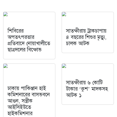
শিবিরের
সাতক্ষীরায় ট্রাকচাপায়
অপতৎপরতার
৪ বছরের শিশুর মৃত্যু,
প্রতিবাদে নোয়াখালীতে
চালক আটক
ছাত্রদলের বিক্ষোভ
সাতক্ষীরায় ৬ কোটি
ঢাকায় পাকিস্তান হাই
টাকার ‘কুশ’ মাদকসহ
কমিশনারের বাসভবনে
আটক ১
আগুন, সস্ত্রীক
আইসিইউতে
হাইকমিশনার