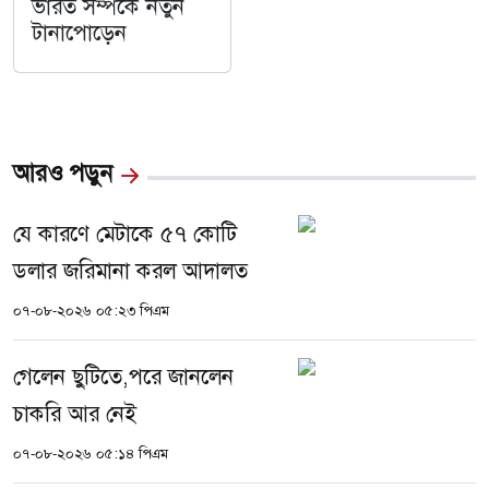
ভারত সম্পর্কে নতুন
টানাপোড়েন
আরও পড়ুন
যে কারণে মেটাকে ৫৭ কোটি
ডলার জরিমানা করল আদালত
০৭-০৮-২০২৬ ০৫:২৩ পিএম
গেলেন ছুটিতে,পরে জানলেন
চাকরি আর নেই
০৭-০৮-২০২৬ ০৫:১৪ পিএম