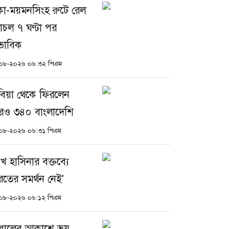
কা-ময়মনসিংহ রুটে রেল
াচল ৭ ঘণ্টা পর
াভাবিক
০৮-২০২৬ ০৬:৩২ পিএম
বিয়া থেকে ফিরলেন
ও ৩৪০ বাংলাদেশি
০৮-২০২৬ ০৬:৩১ পিএম
েখ হাসিনার বক্তব্যে
রতের সমর্থন নেই'
০৮-২০২৬ ০৬:১২ পিএম
পালের আকাশে ভয়