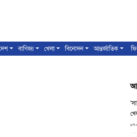
দেশ
বাণিজ্য
খেলা
বিনোদন
আন্তর্জাতিক
ফি
আ
'স
খে
০৭-