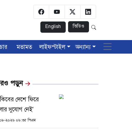
ভিডিও
English
চার
মতামত
লাইফস্টাইল
অন্যান্য
রও পড়ুন
াকিবের দেশে ফিরে
লার সুযোগ নেই'
০৮-২০২৬ ০৬:৩৫ পিএম