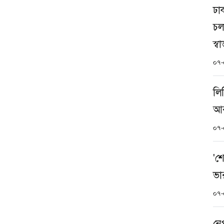
ঢা
চল
স্ব
০৭-
লি
আর
০৭-
'শ
ভা
০৭-
নে