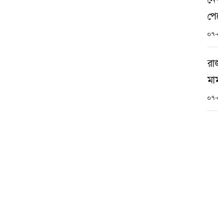
পে
০৭-
রা
মা
০৭-