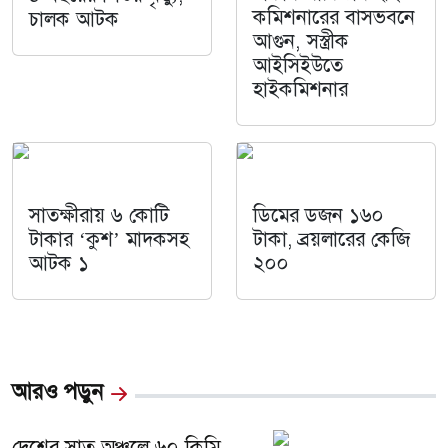
কমিশনারের বাসভবনে
চালক আটক
আগুন, সস্ত্রীক
আইসিইউতে
হাইকমিশনার
সাতক্ষীরায় ৬ কোটি
ডিমের ডজন ১৬০
টাকার ‘কুশ’ মাদকসহ
টাকা, ব্রয়লারের কেজি
আটক ১
২০০
আরও পড়ুন
দেশের সাত অঞ্চলে ৬০ কিমি