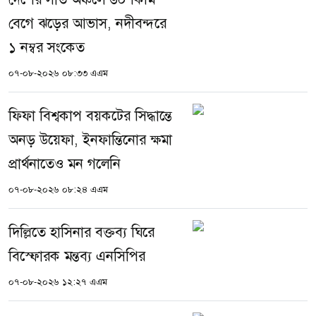
বেগে ঝড়ের আভাস, নদীবন্দরে
১ নম্বর সংকেত
০৭-০৮-২০২৬ ০৮:৩৩ এএম
ফিফা বিশ্বকাপ বয়কটের সিদ্ধান্তে
অনড় উয়েফা, ইনফান্তিনোর ক্ষমা
প্রার্থনাতেও মন গলেনি
০৭-০৮-২০২৬ ০৮:২৪ এএম
দিল্লিতে হাসিনার বক্তব্য ঘিরে
বিস্ফোরক মন্তব্য এনসিপির
০৭-০৮-২০২৬ ১২:২৭ এএম