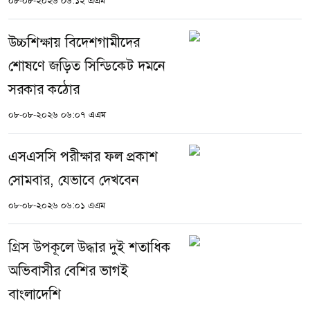
০৮-০৮-২০২৬ ০৬:১২ এএম
উচ্চশিক্ষায় বিদেশগামীদের
শোষণে জড়িত সিন্ডিকেট দমনে
সরকার কঠোর
০৮-০৮-২০২৬ ০৬:০৭ এএম
এসএসসি পরীক্ষার ফল প্রকাশ
সোমবার, যেভাবে দেখবেন
০৮-০৮-২০২৬ ০৬:০১ এএম
গ্রিস উপকূলে উদ্ধার দুই শতাধিক
অভিবাসীর বেশির ভাগই
বাংলাদেশি