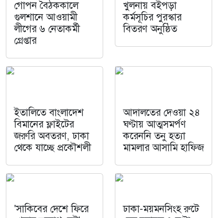
গোপন বৈঠককালে
খুলনায় বইপড়া
গুলশানে আওয়ামী
কর্মসূচির পুরস্কার
লীগের ৬ নেতাকর্মী
বিতরণ অনুষ্ঠিত
গ্রেপ্তার
ইতালিতে বাংলাদেশ
আদালতের দেওয়া ২৪
বিমানের ফ্লাইটের
ঘণ্টায় আত্মসমর্পণ
জরুরি অবতরণ, ঢাকা
করেননি তনু হত্যা
থেকে যাচ্ছে প্রকৌশলী
মামলার আসামি হাফিজ
'সাকিবের দেশে ফিরে
ঢাকা-ময়মনসিংহ রুটে