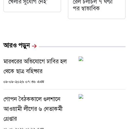
খেলার সুযোগ নেই'
রেল চলাচল ৭ ঘণ্টা
পর স্বাভাবিক
আরও পড়ুন
মারধরের অভিযোগে ঢাবির হল
থেকে ছাত্র বহিষ্কার
০৮-০৮-২০২৬ ০৭:৩৬ এএম
গোপন বৈঠককালে গুলশানে
আওয়ামী লীগের ৬ নেতাকর্মী
গ্রেপ্তার