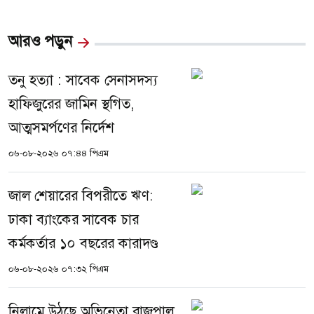
আরও পড়ুন
তনু হত্যা : সাবেক সেনাসদস্য
হাফিজুরের জামিন স্থগিত,
আত্মসমর্পণের নির্দেশ
০৬-০৮-২০২৬ ০৭:৪৪ পিএম
জাল শেয়ারের বিপরীতে ঋণ:
ঢাকা ব্যাংকের সাবেক চার
কর্মকর্তার ১০ বছরের কারাদণ্ড
০৬-০৮-২০২৬ ০৭:৩২ পিএম
নিলামে উঠছে অভিনেতা রাজপাল