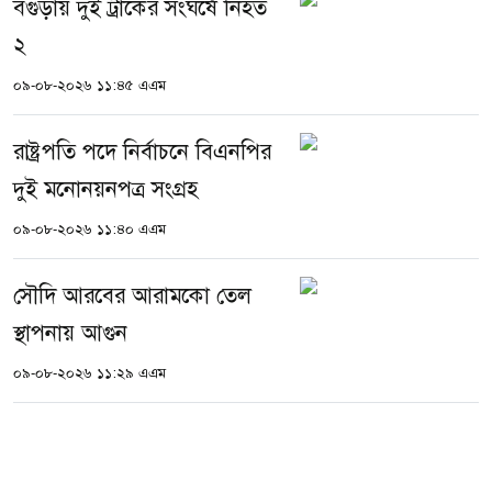
বগুড়ায় দুই ট্রাকের সংঘর্ষে নিহত
২
০৯-০৮-২০২৬ ১১:৪৫ এএম
রাষ্ট্রপতি পদে নির্বাচনে বিএনপির
দুই মনোনয়নপত্র সংগ্রহ
০৯-০৮-২০২৬ ১১:৪০ এএম
সৌদি আরবের আরামকো তেল
স্থাপনায় আগুন
০৯-০৮-২০২৬ ১১:২৯ এএম