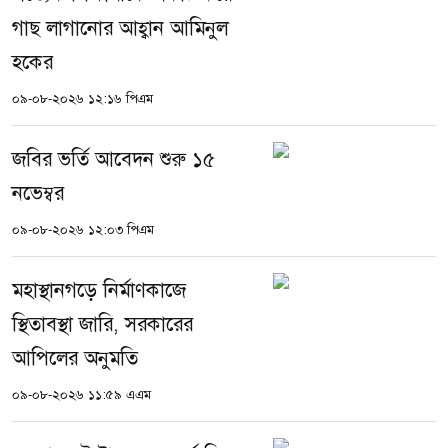
গাছ লাগানোর আহ্বান আমিনুল
হকের
০৯-০৮-২০২৬ ১২:১৬ পিএম
জবির ভর্তি আবেদন শুরু ১৫
নভেম্বর
০৯-০৮-২০২৬ ১২:০৩ পিএম
মহাস্থানগড়ে নির্মাণকাজে
স্থিতাবস্থা জারি, সরকারের
আপিলের অনুমতি
০৯-০৮-২০২৬ ১১:৫৯ এএম