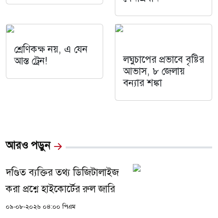
শ্রেণিকক্ষ নয়, এ যেন
লঘুচাপের প্রভাবে বৃষ্টির
আস্ত ট্রেন!
আভাস, ৮ জেলায়
বন্যার শঙ্কা
আরও পড়ুন
দণ্ডিত ব্যক্তির তথ্য ডিজিটালাইজ
করা প্রশ্নে হাইকোর্টের রুল জারি
০৯-০৮-২০২৬ ০৪:০০ পিএম