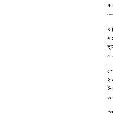
ব্
০৬-
৪ 
সতর
ভূ
০৬-
স্
২০৩
ইন
০৬-
সো