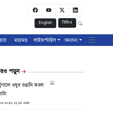
ভিডিও
English
চার
মতামত
লাইফস্টাইল
অন্যান্য
রও পড়ুন
্তুগালে ওষুধ রপ্তানি করল
নাটা
০৮-২০২৬ ১১:১৪ এএম