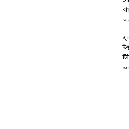
বা
০৬-
জু
উন
টি
০৬-