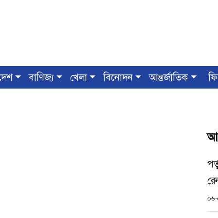
দেশ
বাণিজ্য
খেলা
বিনোদন
আন্তর্জাতিক
ফি
আ
পর
রে
০৬-