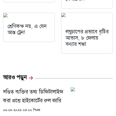
শ্রেণিকক্ষ নয়, এ যেন
লঘুচাপের প্রভাবে বৃষ্টির
আস্ত ট্রেন!
আভাস, ৮ জেলায়
বন্যার শঙ্কা
আরও পড়ুন
দণ্ডিত ব্যক্তির তথ্য ডিজিটালাইজ
করা প্রশ্নে হাইকোর্টের রুল জারি
০৯-০৮-২০২৬ ০৪:০০ পিএম