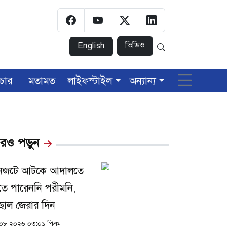
ভিডিও
English
চার
মতামত
লাইফস্টাইল
অন্যান্য
রও পড়ুন
নজটে আটকে আদালতে
তে পারেননি পরীমনি,
ছাল জেরার দিন
০৮-২০২৬ ০৩:০১ পিএম