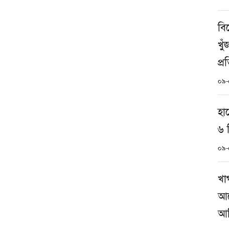
বি
খু
প্র
০৯-
হা
৬ শ
০৯-
খা
আয়
আদ