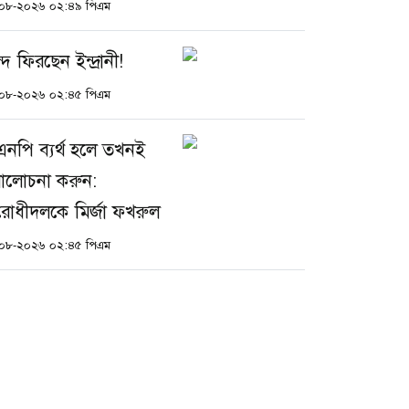
০৮-২০২৬ ০২:৪৯ পিএম
দে ফিরছেন ইন্দ্রানী!
০৮-২০২৬ ০২:৪৫ পিএম
এনপি ব্যর্থ হলে তখনই
ালোচনা করুন:
রোধীদলকে মির্জা ফখরুল
০৮-২০২৬ ০২:৪৫ পিএম