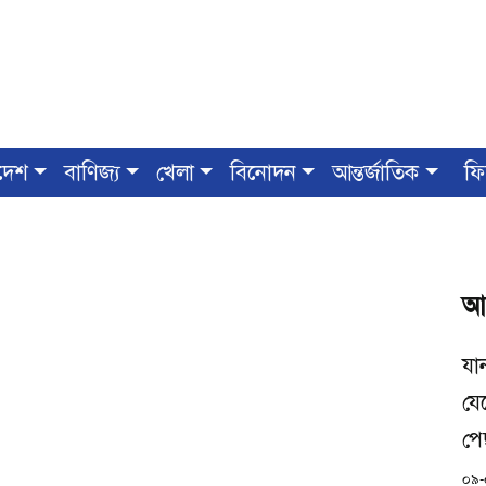
দেশ
বাণিজ্য
খেলা
বিনোদন
আন্তর্জাতিক
ফি
আ
যা
যে
পে
০৯-