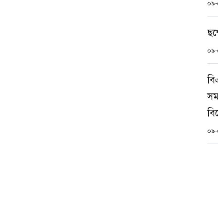
০৯-
ছন্
০৯-
বি
সম
বি
০৯-