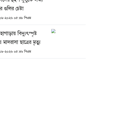
 গুলির চেষ্টা
০৮-২০২৬ ০৫:৪৮ পিএম
াগাড়ায় বিদ্যুৎস্পৃষ্ট
 মাদরাসা ছাত্রের মৃত্যু
০৮-২০২৬ ০৫:৪৬ পিএম