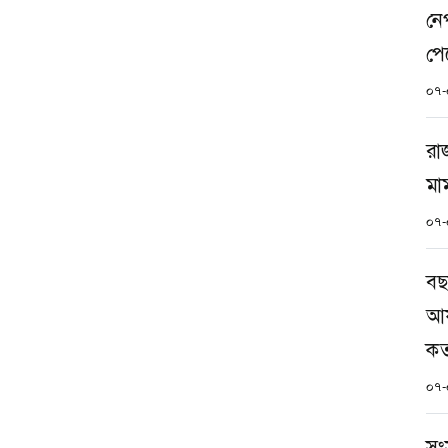
নে
পে
০৭-
রা
মা
০৭-
বছ
আয়
ক
০৭-
সং