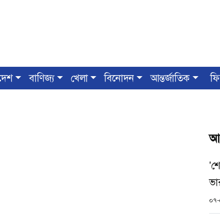
দেশ
বাণিজ্য
খেলা
বিনোদন
আন্তর্জাতিক
ফি
আ
'শ
ভা
০৭-