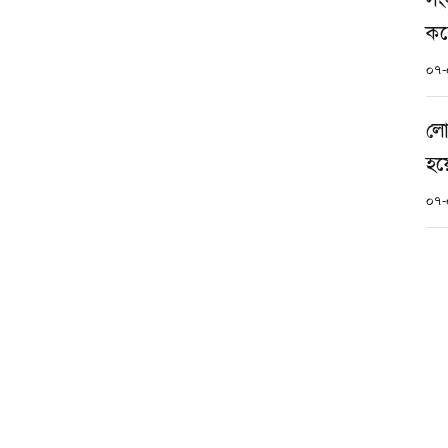
করে
০৭-
লোহ
হয়ে
০৭-