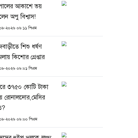
পালের আকাশে ভয়
লেন অপু বিশ্বাস!
০৮-২০২৬ ০৬:১১ পিএম
জবাড়ীতে শিশু ধর্ষণ
মলায় কিশোর গ্রেপ্তার
০৮-২০২৬ ০৬:০১ পিএম
রে ৩৭৫০ কোটি টাকা
 রোনালদোর,মেসির
ত?
০৮-২০২৬ ০৬:০০ পিএম
সদের হুইপ দুলুকে লক্ষ্য