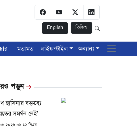
ভিডিও
English
চার
মতামত
লাইফস্টাইল
অন্যান্য
রও পড়ুন
েখ হাসিনার বক্তব্যে
রতের সমর্থন নেই'
০৮-২০২৬ ০৬:১২ পিএম