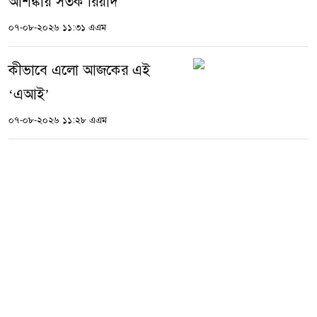
আশঙ্কায় সতর্ক রিয়াদ
০৭-০৮-২০২৬ ১১:৩১ এএম
কীভাবে এলো আজকের এই
‘এআই’
০৭-০৮-২০২৬ ১১:২৮ এএম