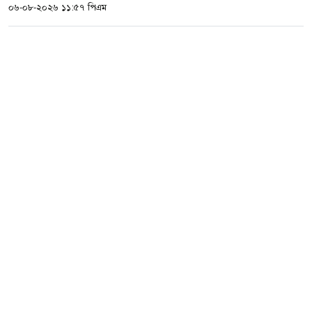
০৬-০৮-২০২৬ ১১:৫৭ পিএম