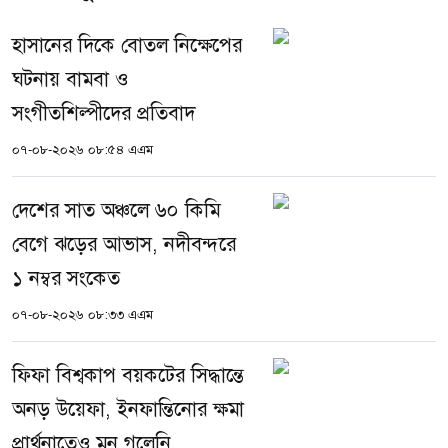
হাসানের দিকে বোতল নিক্ষেপের
ঘটনায় বামবা ও
সংগীতশিল্পীদের প্রতিবাদ
০৭-০৮-২০২৬ ০৮:৫৪ এএম
দেশের সাত অঞ্চলে ৬০ কিমি
বেগে ঝড়ের আভাস, নদীবন্দরে
১ নম্বর সংকেত
০৭-০৮-২০২৬ ০৮:৩৩ এএম
ফিফা বিশ্বকাপ বয়কটের সিদ্ধান্তে
অনড় উয়েফা, ইনফান্তিনোর ক্ষমা
প্রার্থনাতেও মন গলেনি