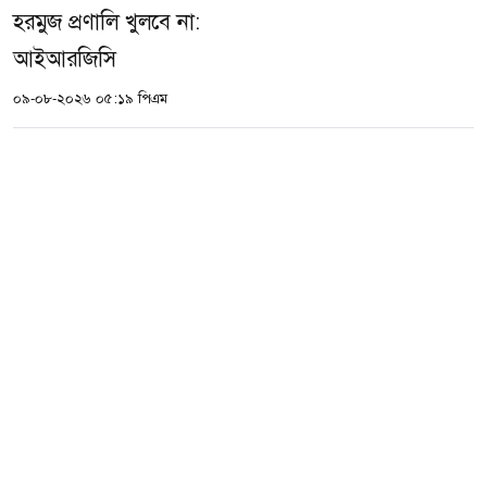
হরমুজ প্রণালি খুলবে না:
আইআরজিসি
০৯-০৮-২০২৬ ০৫:১৯ পিএম