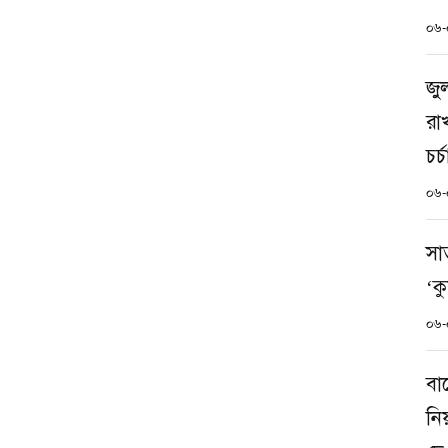
০৬-
জু
রা
চর
০৬-
সা
‘ক
০৬-
বা
নিয়