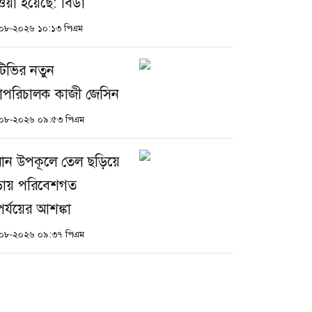
ওয়া হয়েছে: বিডা
০৮-২০২৬ ১০:১৩ পিএম
টিভির নতুন
াপরিচালক কাজী জেসিন
০৮-২০২৬ ০৯:৫৩ পিএম
ান উপকূলে তেল ছড়িয়ে
়ায় পরিবেশগত
র্যয়ের আশঙ্কা
০৮-২০২৬ ০৯:৩৭ পিএম