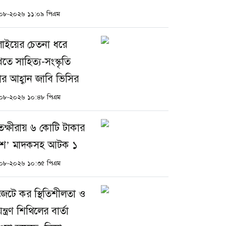
০৮-২০২৬ ১১:০৯ পিএম
লাইয়ের চেতনা ধরে
খতে সাহিত্য-সংস্কৃতি
্চার আহ্বান জাবি ভিসির
০৮-২০২৬ ১০:৪৮ পিএম
তক্ষীরায় ৬ কোটি টাকার
ুশ’ মাদকসহ আটক ১
০৮-২০২৬ ১০:৩৫ পিএম
জেটে কর স্থিতিশীলতা ও
ন্ত্রণ শিথিলের বার্তা