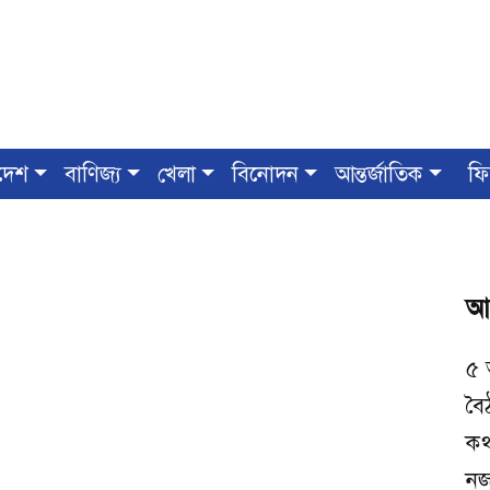
দেশ
বাণিজ্য
খেলা
বিনোদন
আন্তর্জাতিক
ফি
আ
৫ 
বৈ
কথ
নজ