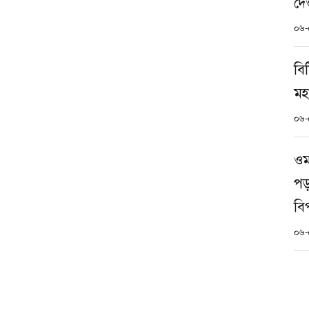
দে
০৬-
বি
মহ
০৬-
ওম
পড
বিপ
০৬-