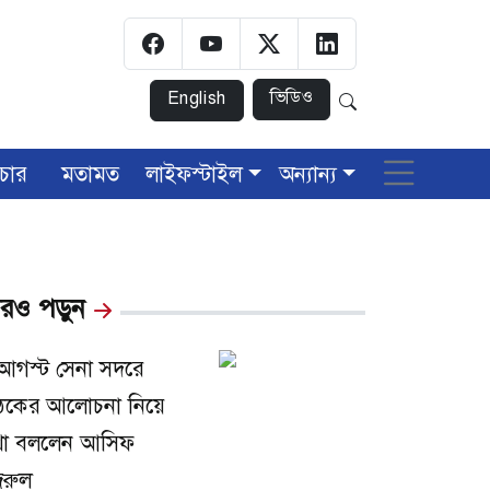
ভিডিও
English
চার
মতামত
লাইফস্টাইল
অন্যান্য
রও পড়ুন
আগস্ট সেনা সদরে
ঠকের আলোচনা নিয়ে
া বললেন আসিফ
রুল