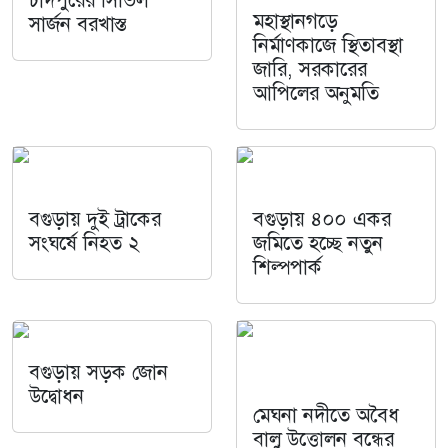
মহাস্থানগড়ে
সার্জন বরখাস্ত
নির্মাণকাজে স্থিতাবস্থা
জারি, সরকারের
আপিলের অনুমতি
বগুড়ায় দুই ট্রাকের
বগুড়ায় ৪০০ একর
সংঘর্ষে নিহত ২
জমিতে হচ্ছে নতুন
শিল্পপার্ক
বগুড়ায় সড়ক জোন
উদ্বোধন
মেঘনা নদীতে অবৈধ
বালু উত্তোলন বন্ধের