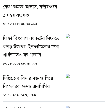
বেগে ঝড়ের আভাস, নদীবন্দরে
১ নম্বর সংকেত
০৭-০৮-২০২৬ ০৮:৩৩ এএম
ফিফা বিশ্বকাপ বয়কটের সিদ্ধান্তে
অনড় উয়েফা, ইনফান্তিনোর ক্ষমা
প্রার্থনাতেও মন গলেনি
০৭-০৮-২০২৬ ০৮:২৪ এএম
দিল্লিতে হাসিনার বক্তব্য ঘিরে
বিস্ফোরক মন্তব্য এনসিপির
০৭-০৮-২০২৬ ১২:২৭ এএম