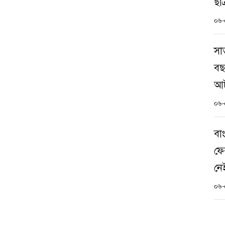
ছা
০৬-
সা
বছ
আ
০৬-
বা
ফে
নেই
০৬-