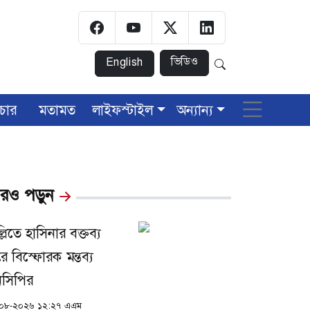
ভিডিও
English
চার
মতামত
লাইফস্টাইল
অন্যান্য
রও পড়ুন
্লিতে হাসিনার বক্তব্য
রে বিস্ফোরক মন্তব্য
সিপির
০৮-২০২৬ ১২:২৭ এএম