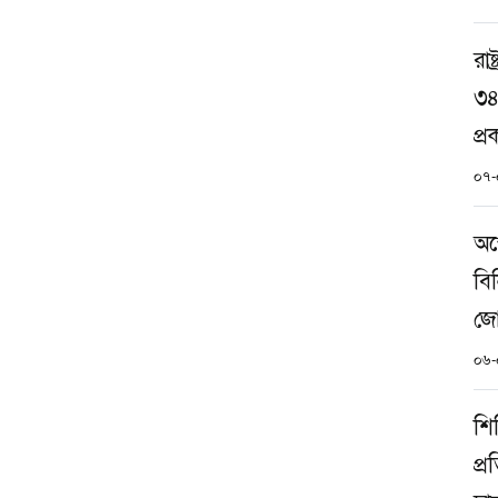
রাষ
৩৪
প্
০৭-
অস্
বি
জো
০৬-
শি
প্