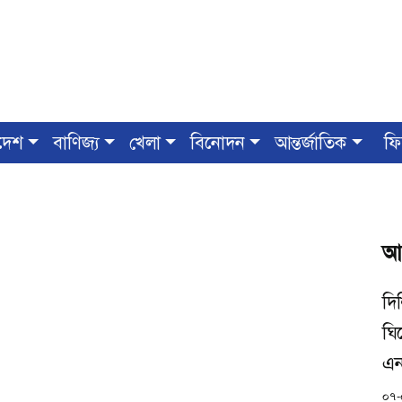
দেশ
বাণিজ্য
খেলা
বিনোদন
আন্তর্জাতিক
ফি
আ
দিল
ঘি
এন
০৭-