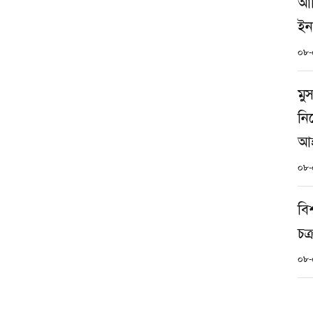
আর
ইন
০৮-
মু
নি
আহ
০৮-
বি
চক
০৮-