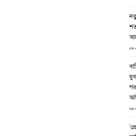
নত
শত
আব
০৮-
বা
যু
গর
আ
০৮-
'প