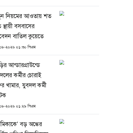
ুন নিয়মের আওতায় শত
 স্থায়ী বসবাসের
েদন বাতিল কুয়েতে
০৮-২০২৬ ০১:৩০ পিএম
ড়ির আন্ডারগ্রাউন্ডে
বদলের কর্মীর চোরাই
ুর খামার, যুবদল কর্মী
টক
০৮-২০২৬ ০১:২৯ পিএম
্রেমিকাকে' বড় অঙ্কের