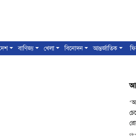
দেশ
বাণিজ্য
খেলা
বিনোদন
আন্তর্জাতিক
ফি
আ
‘আ
চে
রো
০৮-