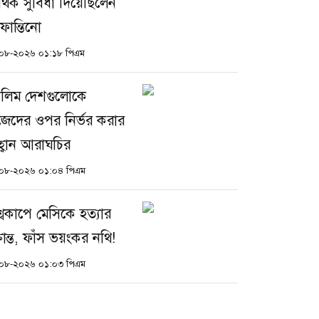
্থিক সুবিধা দিয়েছিলেন
ফান্তিনো
০৮-২০২৬ ০১:১৮ পিএম
সলিম দেশগুলোকে
জেদের ওপর নির্ভর করার
্বান আরাঘচির
০৮-২০২৬ ০১:০৪ পিএম
শ্বকাপে মেসিকে হত্যার
্রান্ত, ফাঁস ভয়ংকর নথি!
০৮-২০২৬ ০১:০৩ পিএম