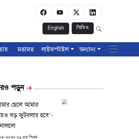
ভিডিও
English
চার
মতামত
লাইফস্টাইল
অন্যান্য
রও পড়ুন
মার ছেলে আমার
য়েও বড় ফুটবলার হবে’-
নালদো
০৮-২০২৬ ০১:৪৩ পিএম