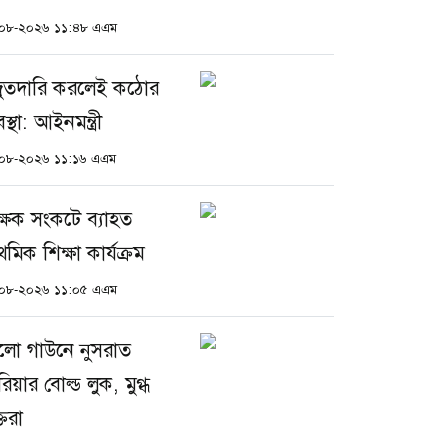
০৮-২০২৬ ১১:৪৮ এএম
ুতদারি করলেই কঠোর
বস্থা: আইনমন্ত্রী
০৮-২০২৬ ১১:১৬ এএম
ক্ষক সংকটে ব্যাহত
াথমিক শিক্ষা কার্যক্রম
০৮-২০২৬ ১১:০৫ এএম
লো গাউনে নুসরাত
িয়ার বোল্ড লুক, মুগ্ধ
্তরা