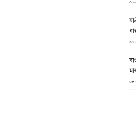
০৮-
যাত
ধা
০৮-
বা
মা
০৮-