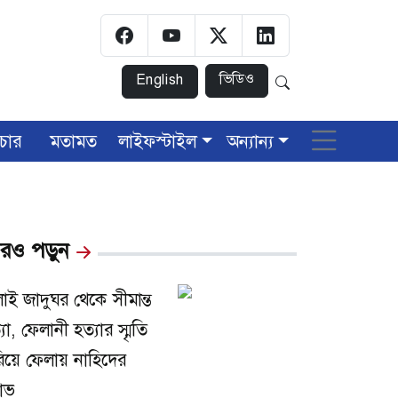
ভিডিও
English
চার
মতামত
লাইফস্টাইল
অন্যান্য
রও পড়ুন
লাই জাদুঘর থেকে সীমান্ত
যা, ফেলানী হত্যার স্মৃতি
িয়ে ফেলায় নাহিদের
ষোভ