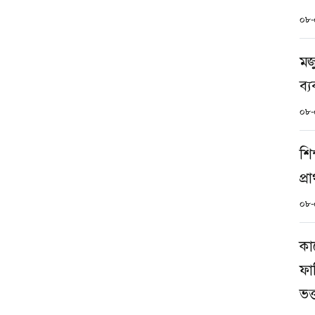
০৮-
মজ
ব্য
০৮-
শি
প্র
০৮-
কা
ফার
ভক