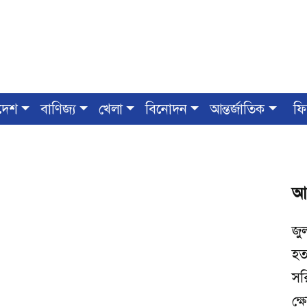
দেশ
বাণিজ্য
খেলা
বিনোদন
আন্তর্জাতিক
ফি
আ
জু
হত্
সর
ক্