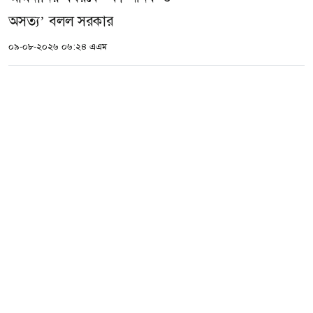
অসত্য’ বলল সরকার
০৯-০৮-২০২৬ ০৬:২৪ এএম