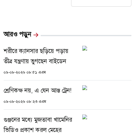
আরও পড়ুন
শরীরে ক্যানসার ছড়িয়ে পড়ায়
তীব্র যন্ত্রণায় ভুগছেন বাইডেন
০৯-০৮-২০২৬ ০৮:৫১ এএম
শ্রেণিকক্ষ নয়, এ যেন আস্ত ট্রেন!
০৯-০৮-২০২৬ ০৮:২৩ এএম
গুঞ্জনের মধ্যে মুজতাবা খামেনির
ভিডিও প্রকাশ করল মেহের