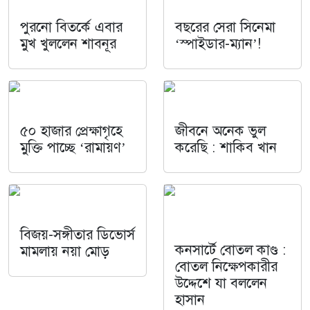
পুরনো বিতর্কে এবার
বছরের সেরা সিনেমা
মুখ খুললেন শাবনূর
‘স্পাইডার-ম্যান’!
৫০ হাজার প্রেক্ষাগৃহে
জীবনে অনেক ভুল
মুক্তি পাচ্ছে ‘রামায়ণ’
করেছি : শাকিব খান
বিজয়-সঙ্গীতার ডিভোর্স
কনসার্টে বোতল কাণ্ড :
মামলায় নয়া মোড়
বোতল নিক্ষেপকারীর
উদ্দেশে যা বললেন
হাসান