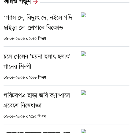
আরও পড়ুন
‘গ্যাস দে, বিদ্যুৎ দে, নইলে গদি
ছাইড়া দে’ স্লোগানে বিক্ষোভ
০৬-০৮-২০২৬ ০২:৩২ পিএম
চলে গেলেন 'ময়না ছলাৎ ছলাৎ'
গানের শিল্পী
০৬-০৮-২০২৬ ০২:২৬ পিএম
পরিচয়পত্র ছাড়া জবি ক্যাম্পাসে
প্রবেশে নিষেধাজ্ঞা
০৬-০৮-২০২৬ ০২:১২ পিএম