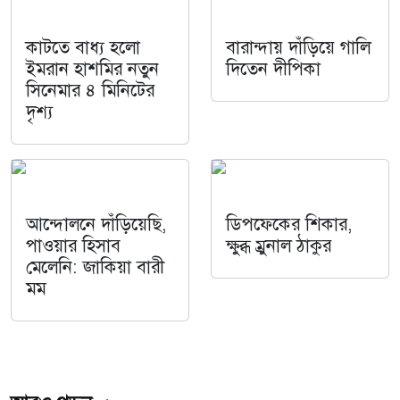
কাটতে বাধ্য হলো
বারান্দায় দাঁড়িয়ে গালি
ইমরান হাশমির নতুন
দিতেন দীপিকা
সিনেমার ৪ মিনিটের
দৃশ্য
আন্দোলনে দাঁড়িয়েছি,
ডিপফেকের শিকার,
পাওয়ার হিসাব
ক্ষুব্ধ ম্রুনাল ঠাকুর
মেলেনি: জাকিয়া বারী
মম