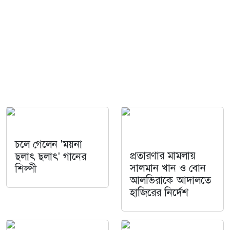
চলে গেলেন 'ময়না
প্রতারণার মামলায়
ছলাৎ ছলাৎ' গানের
সালমান খান ও বোন
শিল্পী
আলভিরাকে আদালতে
হাজিরের নির্দেশ