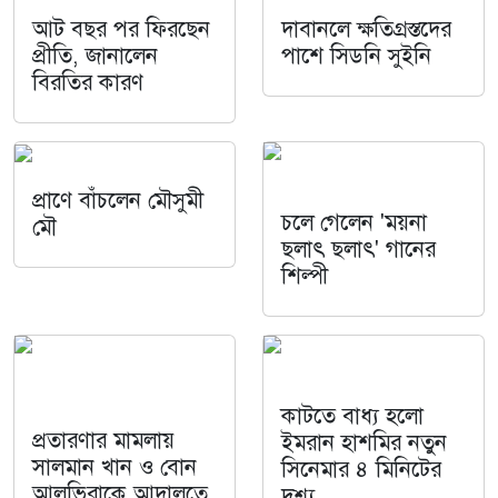
আট বছর পর ফিরছেন
দাবানলে ক্ষতিগ্রস্তদের
প্রীতি, জানালেন
পাশে সিডনি সুইনি
বিরতির কারণ
প্রাণে বাঁচলেন মৌসুমী
চলে গেলেন 'ময়না
মৌ
ছলাৎ ছলাৎ' গানের
শিল্পী
কাটতে বাধ্য হলো
প্রতারণার মামলায়
ইমরান হাশমির নতুন
সালমান খান ও বোন
সিনেমার ৪ মিনিটের
আলভিরাকে আদালতে
দৃশ্য