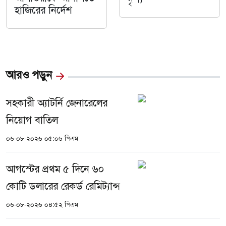
হাজিরের নির্দেশ
আরও পড়ুন
সহকারী অ্যাটর্নি জেনারেলের
নিয়োগ বাতিল
০৬-০৮-২০২৬ ০৫:০৬ পিএম
আগস্টের প্রথম ৫ দিনে ৬০
কোটি ডলারের রেকর্ড রেমিট্যান্স
০৬-০৮-২০২৬ ০৪:৫২ পিএম