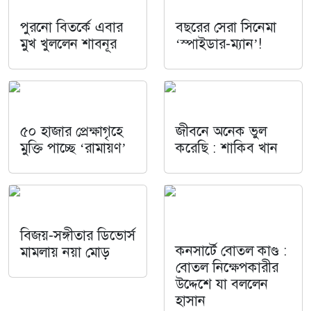
পুরনো বিতর্কে এবার
বছরের সেরা সিনেমা
মুখ খুললেন শাবনূর
‘স্পাইডার-ম্যান’!
৫০ হাজার প্রেক্ষাগৃহে
জীবনে অনেক ভুল
মুক্তি পাচ্ছে ‘রামায়ণ’
করেছি : শাকিব খান
বিজয়-সঙ্গীতার ডিভোর্স
কনসার্টে বোতল কাণ্ড :
মামলায় নয়া মোড়
বোতল নিক্ষেপকারীর
উদ্দেশে যা বললেন
হাসান