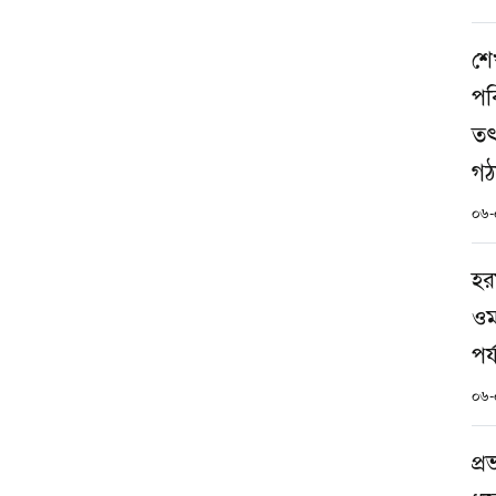
শে
পব
তৎ
গঠ
০৬-
হরম
ওমা
পর্
০৬-
প্