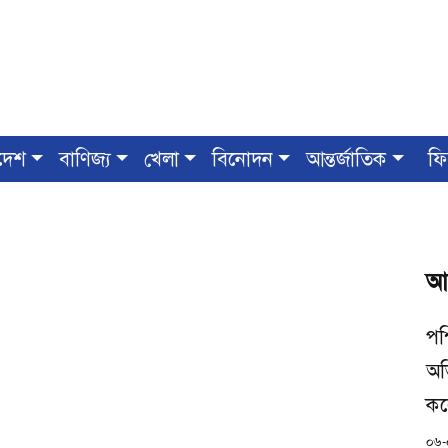
দেশ
বাণিজ্য
খেলা
বিনোদন
আন্তর্জাতিক
ফি
আ
পশ
অভ
কলে
০৬-