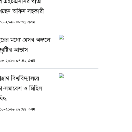
ে এইচএসসির খাতা
খছেন অফিস সহকারী
০৮-২০২৬ ০৮:০১ এএম
পুরের মধ্যে যেসব অঞ্চলে
রবৃষ্টির আভাস
০৮-২০২৬ ০৭:৪২ এএম
্নাথ বিশ্ববিদ্যালয়ে
া-সমাবেশ ও মিছিল
িদ্ধ
০৮-২০২৬ ০৬:২৪ এএম