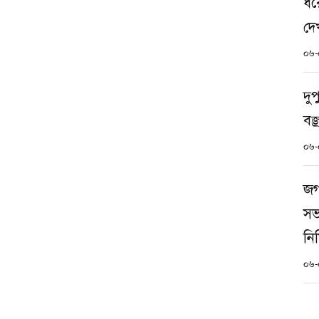
ধর
দে
০৬-
দু
বজ্
০৬-
জগন
সভ
নিষ
০৬-