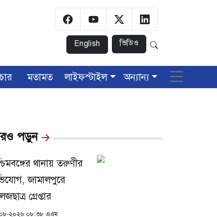
ভিডিও
English
চার
মতামত
লাইফস্টাইল
অন্যান্য
রও পড়ুন
্চিমবঙ্গের থানায় তরুণীর
িযোগ, জামালপুরে
জছাত্র গ্রেপ্তার
০৮-২০২৬ ০৮:৩৮ এএম