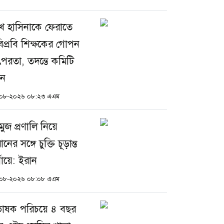
খ হাসিনাকে ফেরাতে
িপ্রবি শিক্ষকের গোপন
পরতা, তদন্তে কমিটি
ন
০৮-২০২৬ ০৮:২৩ এএম
ুজ প্রণালি নিয়ে
নের সঙ্গে চুক্তি চূড়ান্ত
যায়ে: ইরান
০৮-২০২৬ ০৮:০৮ এএম
রভাষক পরিচয়ে ৪ বছর