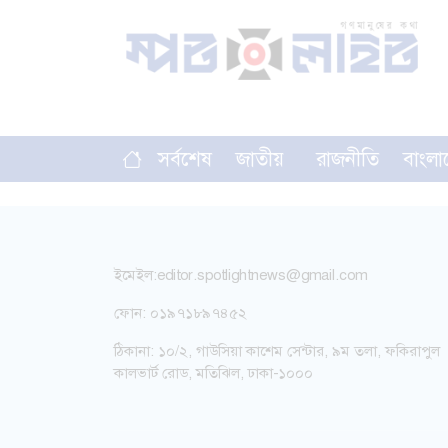
সর্বশেষ
জাতীয়
রাজনীতি
বাংলা
ইমেইল:
editor.spotlightnews@gmail.com
ফোন: ০১৯৭১৮৯৭৪৫২
ঠিকানা: ১০/২, গাউসিয়া কাশেম সেন্টার, ৯ম তলা, ফকিরাপুল
কালভার্ট রোড, মতিঝিল, ঢাকা-১০০০