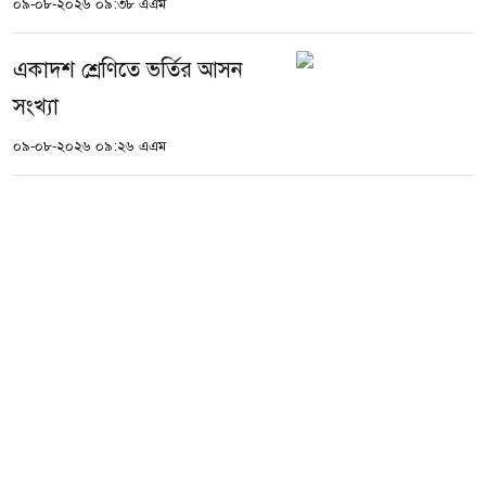
০৯-০৮-২০২৬ ০৯:৩৮ এএম
একাদশ শ্রেণিতে ভর্তির আসন
সংখ্যা
০৯-০৮-২০২৬ ০৯:২৬ এএম