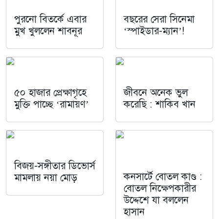
পুরনো বিতর্কে এবার
বছরের সেরা সিনেমা
মুখ খুললেন শাবনূর
‘স্পাইডার-ম্যান’!
৫০ হাজার প্রেক্ষাগৃহে
জীবনে অনেক ভুল
মুক্তি পাচ্ছে ‘রামায়ণ’
করেছি : শাকিব খান
বিজয়-সঙ্গীতার ডিভোর্স
কনসার্টে বোতল কাণ্ড :
মামলায় নয়া মোড়
বোতল নিক্ষেপকারীর
উদ্দেশে যা বললেন
হাসান