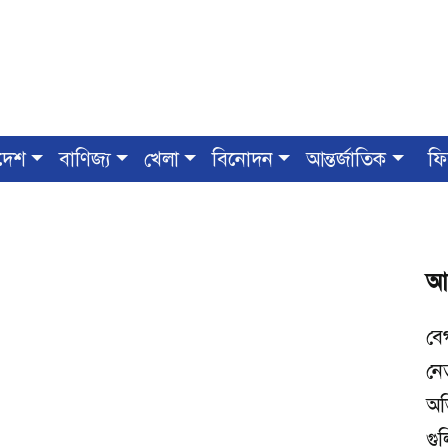
দেশ
বাণিজ্য
খেলা
বিনোদন
আন্তর্জাতিক
ফি
আ
বে
নে
অভ
গুল