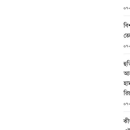
০৭-
বি
তে
০৭-
হু
আহ
হা
রি
০৭-
কী