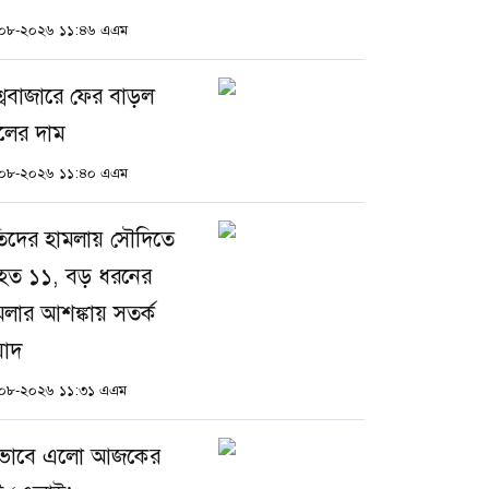
০৮-২০২৬ ১১:৪৬ এএম
শ্ববাজারে ফের বাড়ল
লের দাম
০৮-২০২৬ ১১:৪০ এএম
তিদের হামলায় সৌদিতে
ত ১১, বড় ধরনের
মলার আশঙ্কায় সতর্ক
য়াদ
০৮-২০২৬ ১১:৩১ এএম
ভাবে এলো আজকের