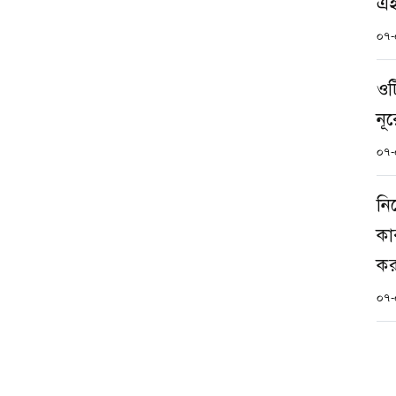
এ
০৭-
ওট
নূ
০৭-
নির
কা
করা 
০৭-