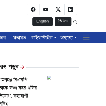
ভিডিও
English
চার
মতামত
লাইফস্টাইল
অন্যান্য
রও পড়ুন
গমগঞ্জে বিএনপি
তাকে লক্ষ্য করে গুলির
িযোগ, সহযোগী
িবিদ্ধ