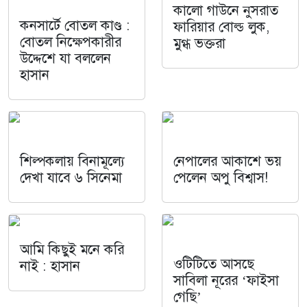
কালো গাউনে নুসরাত
কনসার্টে বোতল কাণ্ড :
ফারিয়ার বোল্ড লুক,
বোতল নিক্ষেপকারীর
মুগ্ধ ভক্তরা
উদ্দেশে যা বললেন
হাসান
শিল্পকলায় বিনামূল্যে
নেপালের আকাশে ভয়
দেখা যাবে ৬ সিনেমা
পেলেন অপু বিশ্বাস!
আমি কিছুই মনে করি
ওটিটিতে আসছে
নাই : হাসান
সাবিলা নূরের ‘ফাইসা
গেছি’