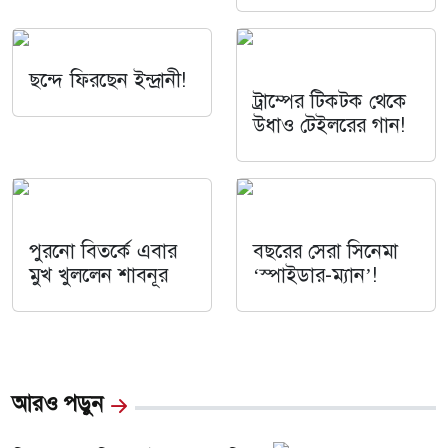
ছন্দে ফিরছেন ইন্দ্রানী!
ট্রাম্পের টিকটক থেকে
উধাও টেইলরের গান!
পুরনো বিতর্কে এবার
বছরের সেরা সিনেমা
মুখ খুললেন শাবনূর
‘স্পাইডার-ম্যান’!
আরও পড়ুন