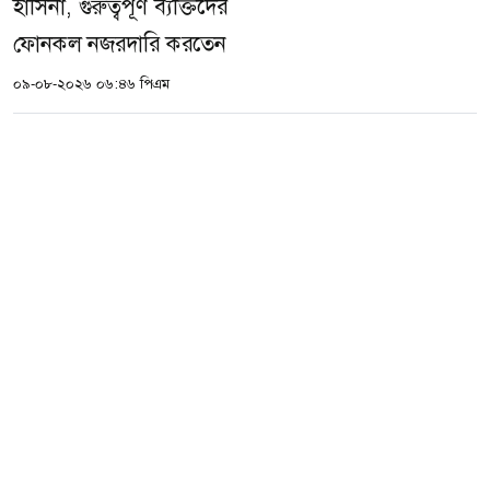
হাসিনা, গুরুত্বপূর্ণ ব্যক্তিদের
ফোনকল নজরদারি করতেন
০৯-০৮-২০২৬ ০৬:৪৬ পিএম