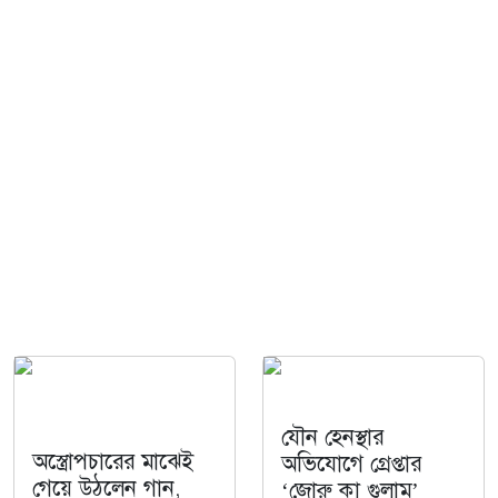
যৌন হেনস্থার
অস্ত্রোপচারের মাঝেই
অভিযোগে গ্রেপ্তার
গেয়ে উঠলেন গান,
‘জোরু কা গুলাম’