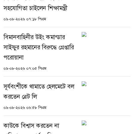
সহযোগিতা চাইলেন শিক্ষামন্ত্রী
০৯-০৮-২০২৬ ০৭:১৮ পিএম
বিমানবাহিনীর উইং কমান্ডার
সাইফুর রহমানের বিরুদ্ধে গ্রেপ্তারি
পরোয়ানা
০৯-০৮-২০২৬ ০৭:০৫ পিএম
সূর্যবংশীকে থামাতে হেলমেটে বল
করতেন ব্রেট লি
০৯-০৮-২০২৬ ০৬:৫৮ পিএম
কাউকে বিশ্বাস করতেন না