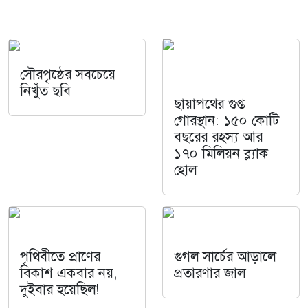
সৌরপৃষ্ঠের সবচেয়ে
নিখুঁত ছবি
ছায়াপথের গুপ্ত
গোরস্থান: ১৫০ কোটি
বছরের রহস্য আর
১৭০ মিলিয়ন ব্ল্যাক
হোল
পৃথিবীতে প্রাণের
গুগল সার্চের আড়ালে
বিকাশ একবার নয়,
প্রতারণার জাল
দুইবার হয়েছিল!