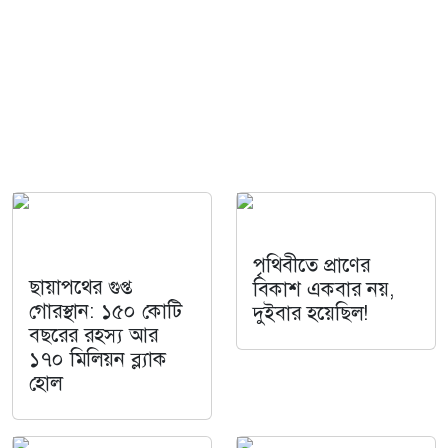
পৃথিবীতে প্রাণের
ছায়াপথের গুপ্ত
বিকাশ একবার নয়,
গোরস্থান: ১৫০ কোটি
দুইবার হয়েছিল!
বছরের রহস্য আর
১৭০ মিলিয়ন ব্ল্যাক
হোল