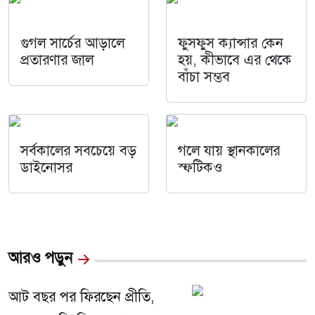
গুগল সার্চের আড়ালে
ফুসফুস ক্যান্সার কেন
প্রতারণার জাল
হয়, কীভাবে এর থেকে
বাঁচা সম্ভব
সর্বকালের সবচেয়ে বড়
গলে যায় স্থানকালের
ডাইনোসর
স্ফটিকও
আরও পড়ুন
আট বছর পর ফিরছেন প্রীতি,