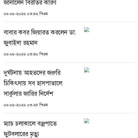
জানালেন বিরতির কারণ
০৬-০৮-২০২৬ ০৩:৪২ পিএম
বাবার কবর জিয়ারত করলেন ডা.
জুবাইদা রহমান
০৬-০৮-২০২৬ ০৩:৪০ পিএম
দুর্ঘটনায় আহতদের জরুরি
চিকিৎসায় সব হাসপাতালে
সার্কুলার জারির নির্দেশ
০৬-০৮-২০২৬ ০৩:২৫ পিএম
ম্যাচ চলাকালে বজ্রপাতে
ফুটবলারের মৃত্যু