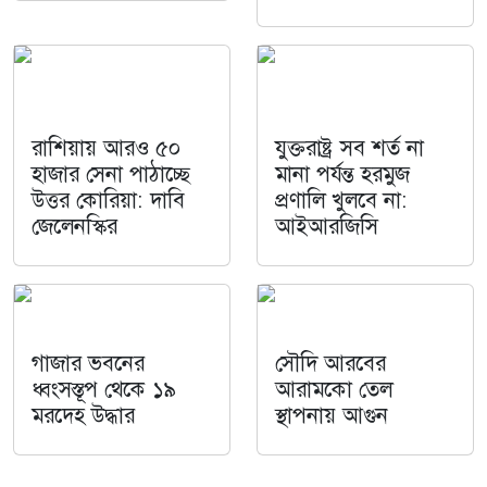
রাশিয়ায় আরও ৫০
যুক্তরাষ্ট্র সব শর্ত না
হাজার সেনা পাঠাচ্ছে
মানা পর্যন্ত হরমুজ
উত্তর কোরিয়া: দাবি
প্রণালি খুলবে না:
জেলেনস্কির
আইআরজিসি
গাজার ভবনের
সৌদি আরবের
ধ্বংসস্তূপ থেকে ১৯
আরামকো তেল
মরদেহ উদ্ধার
স্থাপনায় আগুন