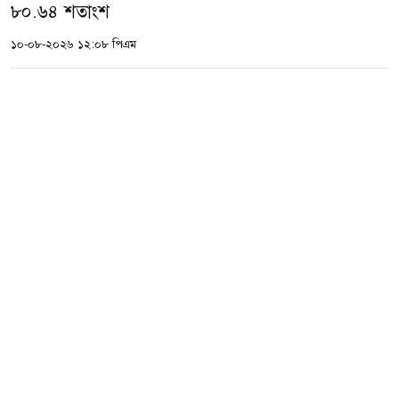
৮০.৬৪ শতাংশ
১০-০৮-২০২৬ ১২:০৮ পিএম