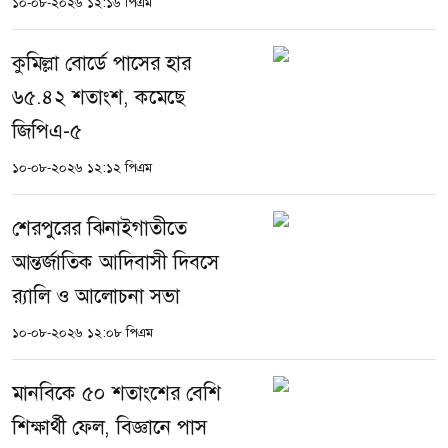
১০-০৮-২০২৬ ১২:১৬ পিএম
কুমিল্লা বোর্ডে পাসের হার
৬৫.৪২ শতাংশ, কমেছে
জিপিএ-৫
১০-০৮-২০২৬ ১২:১২ পিএম
শেরপুরের ঝিনাইগাতীতে
আন্তর্জাতিক আদিবাসী দিবসে
র‍্যালি ও আলোচনা সভা
১০-০৮-২০২৬ ১২:০৮ পিএম
মানবিকে ৫০ শতাংশের বেশি
শিক্ষার্থী ফেল, বিজ্ঞানে পাস