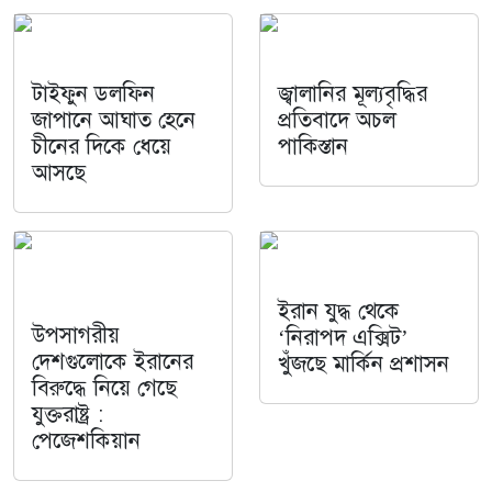
টাইফুন ডলফিন
জ্বালানির মূল্যবৃদ্ধির
জাপানে আঘাত হেনে
প্রতিবাদে অচল
চীনের দিকে ধেয়ে
পাকিস্তান
আসছে
ইরান যুদ্ধ থেকে
উপসাগরীয়
‘নিরাপদ এক্সিট’
দেশগুলোকে ইরানের
খুঁজছে মার্কিন প্রশাসন
বিরুদ্ধে নিয়ে গেছে
যুক্তরাষ্ট্র :
পেজেশকিয়ান