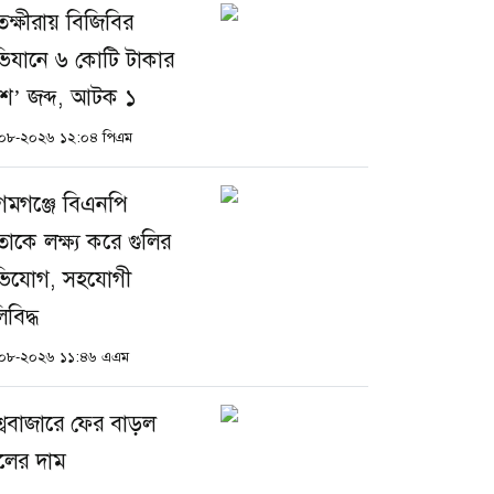
তক্ষীরায় বিজিবির
িযানে ৬ কোটি টাকার
ুশ’ জব্দ, আটক ১
০৮-২০২৬ ১২:০৪ পিএম
গমগঞ্জে বিএনপি
তাকে লক্ষ্য করে গুলির
িযোগ, সহযোগী
িবিদ্ধ
০৮-২০২৬ ১১:৪৬ এএম
শ্ববাজারে ফের বাড়ল
লের দাম