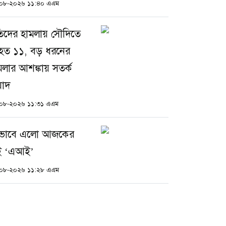
০৮-২০২৬ ১১:৪০ এএম
তিদের হামলায় সৌদিতে
ত ১১, বড় ধরনের
মলার আশঙ্কায় সতর্ক
য়াদ
০৮-২০২৬ ১১:৩১ এএম
ভাবে এলো আজকের
ই ‘এআই’
০৮-২০২৬ ১১:২৮ এএম