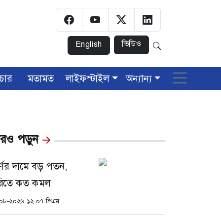
ভিডিও
English
চার
মতামত
লাইফস্টাইল
অন্যান্য
রও পড়ুন
বর্ণের দামে বড় পতন,
িতে কত কমল
০৮-২০২৬ ১২:০৭ পিএম