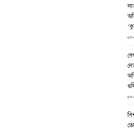
সা
অভ
‘ক
০৭-
বে
নে
অভ
গুল
০৭-
বি
তে