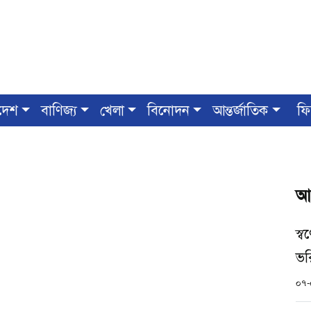
দেশ
বাণিজ্য
খেলা
বিনোদন
আন্তর্জাতিক
ফি
আ
স্
ভর
০৭-