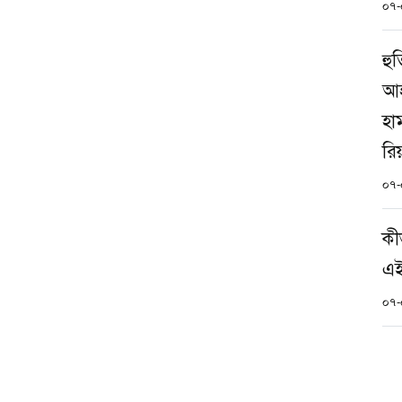
০৭-
হু
আহ
হা
রি
০৭-
কী
এ
০৭-