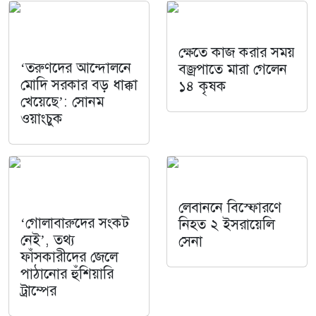
ক্ষেতে কাজ করার সময়
‘তরুণদের আন্দোলনে
বজ্রপাতে মারা গেলেন
মোদি সরকার বড় ধাক্কা
১৪ কৃষক
খেয়েছে’: সোনম
ওয়াংচুক
লেবাননে বিস্ফোরণে
‘গোলাবারুদের সংকট
নিহত ২ ইসরায়েলি
নেই’, তথ্য
সেনা
ফাঁসকারীদের জেলে
পাঠানোর হুঁশিয়ারি
ট্রাম্পের