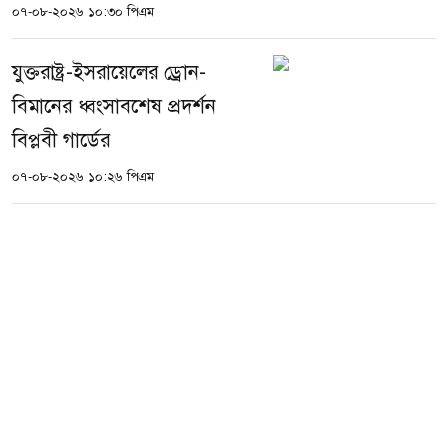
০৭-০৮-২০২৬ ১০:৩০ পিএম
যুক্তরাষ্ট্র-ইসরায়েলের ড্রোন-
বিমানের ধ্বংসাবশেষ প্রদর্শন
বিপ্লবী গার্ডের
০৭-০৮-২০২৬ ১০:২৬ পিএম