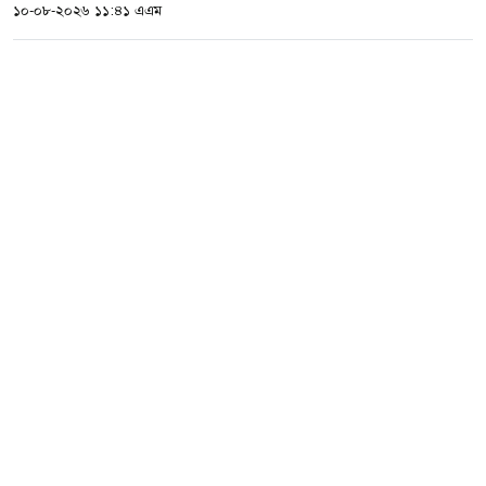
১০-০৮-২০২৬ ১১:৪১ এএম