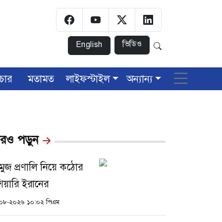
ভিডিও
English
চার
মতামত
লাইফস্টাইল
অন্যান্য
রও পড়ুন
মুজ প্রণালি নিয়ে কঠোর
ঁশিয়ারি ইরানের
০৮-২০২৬ ১০:০২ পিএম