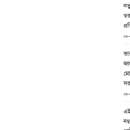
নত
স্বর
প্রত
০৮-
ভা
জাদ
মো
সর
০৮-
এই
নম্