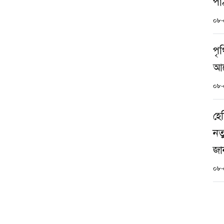
পা
০৮-
পৃ
আসে
০৮-
হে
নত
জা
০৮-