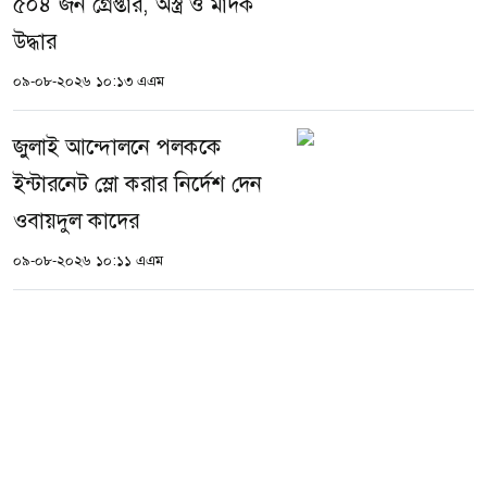
৫০৪ জন গ্রেপ্তার, অস্ত্র ও মাদক
উদ্ধার
০৯-০৮-২০২৬ ১০:১৩ এএম
জুলাই আন্দোলনে পলককে
ইন্টারনেট স্লো করার নির্দেশ দেন
ওবায়দুল কাদের
০৯-০৮-২০২৬ ১০:১১ এএম