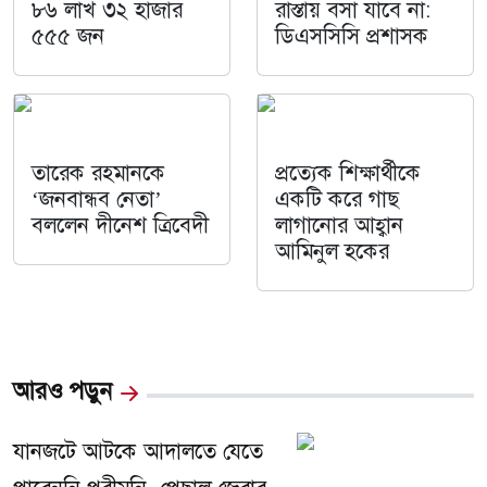
৮৬ লাখ ৩২ হাজার
রাস্তায় বসা যাবে না:
৫৫৫ জন
ডিএসসিসি প্রশাসক
তারেক রহমানকে
প্রত্যেক শিক্ষার্থীকে
‘জনবান্ধব নেতা’
একটি করে গাছ
বললেন দীনেশ ত্রিবেদী
লাগানোর আহ্বান
আমিনুল হকের
আরও পড়ুন
যানজটে আটকে আদালতে যেতে